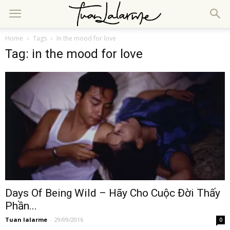
Home
Tags
In the mood for love
Tag: in the mood for love
Days Of Being Wild – Hãy Cho Cuộc Đời Thấy
Phần...
Tuan lalarme
-
29/09/2016
0