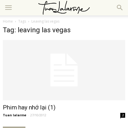
Home
Tags
Leaving las vegas
Tag: leaving las vegas
Phim hay nhớ lại (1)
Tuan lalarme
-
27/10/2012
2