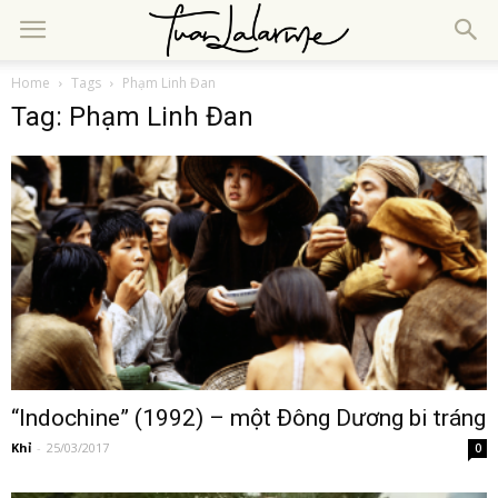
Home
Tags
Phạm Linh Đan
Tag: Phạm Linh Đan
“Indochine” (1992) – một Đông Dương bi tráng
Khỉ
-
25/03/2017
0