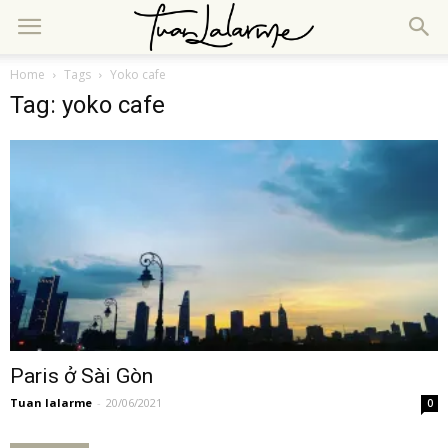
Home
Tags
Yoko cafe
Tag: yoko cafe
Paris ở Sài Gòn
Tuan lalarme
-
20/06/2021
0