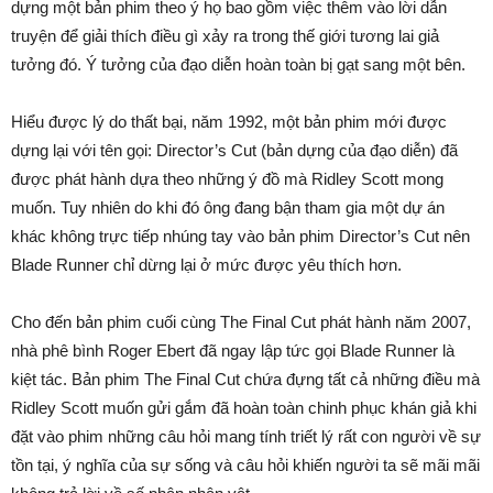
dựng một bản phim theo ý họ bao gồm việc thêm vào lời dẫn
truyện để giải thích điều gì xảy ra trong thế giới tương lai giả
tưởng đó. Ý tưởng của đạo diễn hoàn toàn bị gạt sang một bên.
Hiểu được lý do thất bại, năm 1992, một bản phim mới được
dựng lại với tên gọi: Director’s Cut (bản dựng của đạo diễn) đã
được phát hành dựa theo những ý đồ mà Ridley Scott mong
muốn. Tuy nhiên do khi đó ông đang bận tham gia một dự án
khác không trực tiếp nhúng tay vào bản phim Director’s Cut nên
Blade Runner chỉ dừng lại ở mức được yêu thích hơn.
Cho đến bản phim cuối cùng The Final Cut phát hành năm 2007,
nhà phê bình Roger Ebert đã ngay lập tức gọi Blade Runner là
kiệt tác. Bản phim The Final Cut chứa đựng tất cả những điều mà
Ridley Scott muốn gửi gắm đã hoàn toàn chinh phục khán giả khi
đặt vào phim những câu hỏi mang tính triết lý rất con người về sự
tồn tại, ý nghĩa của sự sống và câu hỏi khiến người ta sẽ mãi mãi