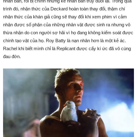
nhân bản, rồi bị chính những kẻ nhân bản truy đuổi lại. Trong quá
trình đó, nhận thức của Deckard hoàn toàn thay đổi, thậm chí
nhận thức của khán giả cũng sẽ thay đổi khi xem phim vì cảm
nhận được số phận của những nhân vật được sinh ra nhưng vô
thừa nhận do con người sợ hãi vì họ đang không kiểm soát được
chính tạo vật của họ. Roy Batty là nạn nhân hơn là một kẻ ác.
Rachel khi biết mình chỉ là Replicant được cấy kí ức đã vô cùng
đau đớn.