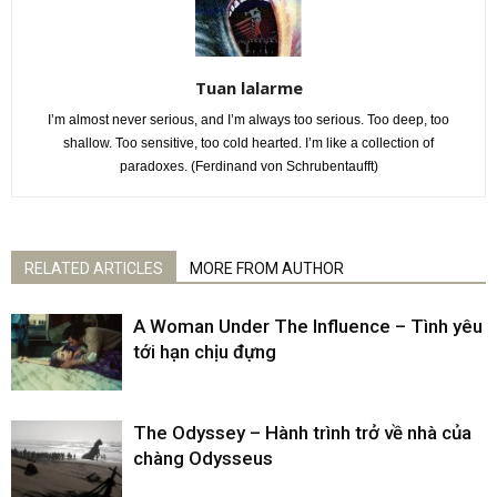
Tuan lalarme
I’m almost never serious, and I’m always too serious. Too deep, too
shallow. Too sensitive, too cold hearted. I’m like a collection of
paradoxes. (Ferdinand von Schrubentaufft)
RELATED ARTICLES
MORE FROM AUTHOR
A Woman Under The Influence – Tình yêu
tới hạn chịu đựng
The Odyssey – Hành trình trở về nhà của
chàng Odysseus