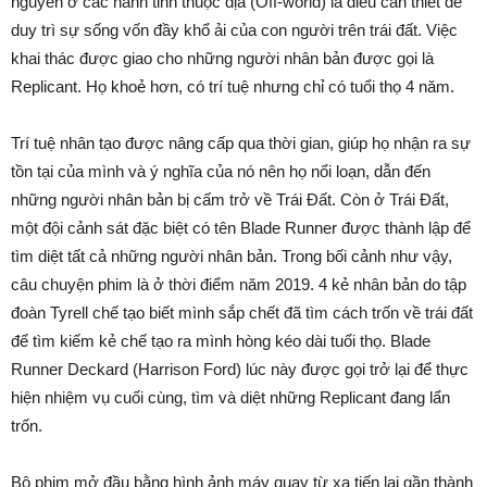
nguyên ở các hành tinh thuộc địa (Off-world) là điều cần thiết để
duy trì sự sống vốn đầy khổ ải của con người trên trái đất. Việc
khai thác được giao cho những người nhân bản được gọi là
Replicant. Họ khoẻ hơn, có trí tuệ nhưng chỉ có tuổi thọ 4 năm.
Trí tuệ nhân tạo được nâng cấp qua thời gian, giúp họ nhận ra sự
tồn tại của mình và ý nghĩa của nó nên họ nổi loạn, dẫn đến
những người nhân bản bị cấm trở về Trái Đất. Còn ở Trái Đất,
một đội cảnh sát đặc biệt có tên Blade Runner được thành lập để
tìm diệt tất cả những người nhân bản. Trong bối cảnh như vậy,
câu chuyện phim là ở thời điểm năm 2019. 4 kẻ nhân bản do tập
đoàn Tyrell chế tạo biết mình sắp chết đã tìm cách trốn về trái đất
để tìm kiếm kẻ chế tạo ra mình hòng kéo dài tuổi thọ. Blade
Runner Deckard (Harrison Ford) lúc này được gọi trở lại để thực
hiện nhiệm vụ cuối cùng, tìm và diệt những Replicant đang lẩn
trốn.
Bộ phim mở đầu bằng hình ảnh máy quay từ xa tiến lại gần thành