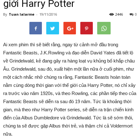
giới Harry Potter
By
Tuan lalarme
-
19/11/2016
2446
0
Ai xem phim thì sẽ biết rằng, ngay từ cảnh mở đầu trong
Fantastic Beasts, J.K.Rowling và đạo diễn David Yates đã tiết lộ
về Grindelwald, kẻ đang gây ra hàng loạt vụ khủng bố khắp châu
Âu. Grindelwald, sau đó, xuất hiện một lần nữa ở cuối phim, như
một cách nhắc nhở chúng ra rằng, Fantastic Beasts hoàn toàn
nằm cùng dòng thời gian với thế giới của Harry Potter, nó chỉ xảy
ra trước vào năm 1920s, và theo Rowling, các phần tiếp theo của
Fantastic Beasts sẽ diễn ra sau đó 19 năm.
Tức là khoảng thời
gian, mà theo như Harry Potter series, sẽ diễn ra trận chiến kinh
điển của Albus Dumbledore và Grindelwald. Tức là sẽ sớm thôi,
chúng ta sẽ được gặp Albus thời trẻ, và thậm chí cả Voldermort
nữa.