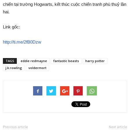
chiến tại trường Hogwarts, kết thúc cuộc chiến tranh phù thuỷ lần
hai.
Link gốc:
http://ti.me/2fB0Dzw
TAGS
eddie redmayne
fantastic beasts
harry potter
j.k.rowling
voldermort
Previous article
Next article