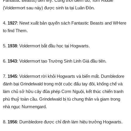
Fantastic Beasts) đến Mỹ. Cùng thời điểm đó, Tom Riddle
(Voldermort sau này) được sinh ta tại Luân Đôn.
4.
1927
: Newt xuất bản quyển sách Fantastic Beasts and WHere
to find Them.
5.
1938
: Voldermort bắt đầu học tại Hogwarts.
6.
1943
: Voldermort tạo Trường Sinh Linh Giá đầu tiên.
7.
1945
: Voldermort rời khỏi Hogwarts và biến mất. Dumbledore
đánh bại Grindelwald trong một cuộc đấu tay đôi, khống chế và
làm chủ sở hữu cây đũa phép Cơm Nguội, kết thúc chiến tranh
phù thuỷ toàn cầu. Grindelwald bị tù chung thân và giam trong
nhà ngục Nurmengard.
8.
1956
: Dumbledore được chỉ định làm hiệu trưởng Hogwarts.