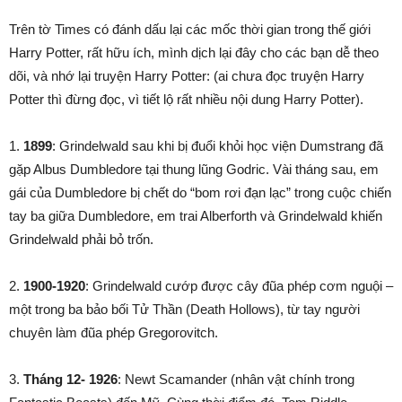
Trên tờ Times có đánh dấu lại các mốc thời gian trong thế giới
Harry Potter, rất hữu ích, mình dịch lại đây cho các bạn dễ theo
dõi, và nhớ lại truyện Harry Potter: (ai chưa đọc truyện Harry
Potter thì đừng đọc, vì tiết lộ rất nhiều nội dung Harry Potter).
1.
1899
: Grindelwald sau khi bị đuổi khỏi học viện Dumstrang đã
gặp Albus Dumbledore tại thung lũng Godric. Vài tháng sau, em
gái của Dumbledore bị chết do “bom rơi đạn lạc” trong cuộc chiến
tay ba giữa Dumbledore, em trai Alberforth và Grindelwald khiến
Grindelwald phải bỏ trốn.
2.
1900-1920
: Grindelwald cướp được cây đũa phép cơm nguội –
một trong ba bảo bối Tử Thần (Death Hollows), từ tay người
chuyên làm đũa phép Gregorovitch.
3.
Tháng 12- 1926
: Newt Scamander (nhân vật chính trong