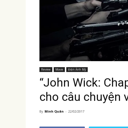
Review
Movie
Điện Ảnh Mỹ
“John Wick: Cha
cho câu chuyện 
By
Minh Quân
-
22/02/2017