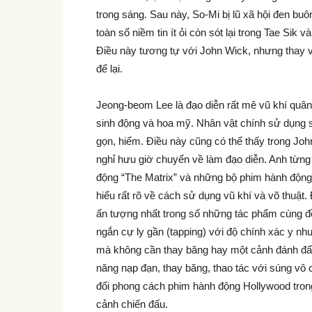
trong sáng. Sau này, So-Mi bị lũ xã hội đen buô
toàn số niềm tin ít ỏi còn sót lại trong Tae Sik
Điều này tương tự với John Wick, nhưng thay vì
để lại.
Jeong-beom Lee là đạo diễn rất mê vũ khí quâ
sinh động và hoa mỹ. Nhân vật chính sử dụng s
gọn, hiểm. Điều này cũng có thể thấy trong Jo
nghỉ hưu giờ chuyển về làm đạo diễn. Anh từn
động “The Matrix” và những bộ phim hành độ
hiểu rất rõ về cách sử dụng vũ khí và võ thuật
ấn tượng nhất trong số những tác phẩm cùng đề
ngắn cự ly gần (tapping) với độ chính xác y như
mà không cần thay băng hay một cảnh đánh đấ
năng nạp đạn, thay băng, thao tác với súng vô
đổi phong cách phim hành động Hollywood tro
cảnh chiến đấu.