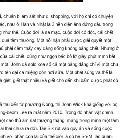
, chuẩn bị ám sát như đi shopping, với họ chỉ có chuyện
khác, như ở Hàn và Nhật là 2 nền điện ảnh đứng đầu trong
ng như thế. Cuộc đời là sa mạc, cuộc đời cô độc, cái chết
g, quá tầm thường. Một nỗi hận phải được giải quyết một
 thủ phải cảm thấy cay đắng sống không bằng chết. Nhưng ở
 của cái chết, cũng như ngọn bấc bỏ lỡ giây phút mình bắt
ần một, John đã solo xoá sổ cả một băng đảng chỉ vì một chú
c tên đại ca miệng còn hơi sữa. Một phát súng và thế là
à giết, giết thật nhiều và giết cho đến khi bấm được phát cò
ả thù đến từ phương Đông, thì John Wick khá giống với bộ
g-beom Lee ra mắt năm 2010. Trong đó nhân vật chính
à một cao thủ ám sát thượng thặng, mang trong mình một tâm
ái thai chưa ra đời. Tae Sik rút vào quy ẩn và sống cuộc
nh với phần còn lại của thế giới là cô bé So-Mi lạc quan,