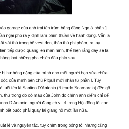
ào garage của anh trai tên trùm băng đảng Nga ở phần 1
gần ngại phô ra ý định làm phim thuần về hành động. Vẫn là
sát thủ trong bộ vest đen, thân thủ phi phàm, ra tay
liên tiếp được quăng lên màn hình, thể hiện rằng đây sẽ là
hàng loạt những pha chiến đấu phía sau.
 xe bị hư hỏng nặng của mình cho một người bạn sửa chữa
ô độc của mình bên chú Pitpull mới nhận từ phần I. Tuy
rẻ tuổi tên là Santino D’Antonio (Ricardo Scamarcio) đến gõ
, thứ trong đó có máu của John do chính anh điểm chỉ để
anna D’Antonio, người đang có vị trí trong Hội đồng tối cao.
nh bắt buộc phải quay lại giang hồ một lần nữa.
luật lệ và nguyên tắc, tuy chìm trong bóng tối nhưng cũng