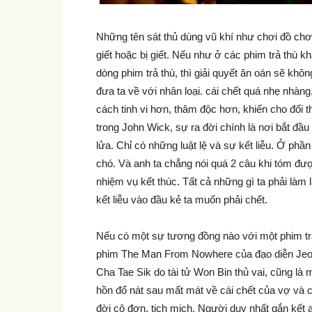
Những tên sát thủ dùng vũ khí như chơi đồ chơi
giết hoặc bị giết. Nếu như ở các phim trả thù 
dòng phim trả thù, thì giải quyết ân oán sẽ khô
đưa ta về với nhân loại. cái chết quá nhẹ nhàn
cách tinh vi hơn, thâm độc hơn, khiến cho đối
trong John Wick, sự ra đời chính là nơi bắt đầu
lửa. Chỉ có những luật lệ và sự kết liễu. Ở ph
chó. Và anh ta chẳng nói quá 2 câu khi tóm đượ
nhiệm vụ kết thúc. Tất cả những gì ta phải làm l
kết liễu vào đầu kẻ ta muốn phải chết.
Nếu có một sự tương đồng nào với một phim tr
phim The Man From Nowhere của đạo diễn Jeon
Cha Tae Sik do tài tử Won Bin thủ vai, cũng l
hồn đổ nát sau mất mát về cái chết của vợ và c
đời cô đơn, tịch mịch. Người duy nhất gắn kết a