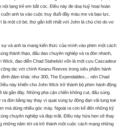
n nội tạng trẻ em bắt cóc. Điều này đe doạ huỷ hoại hoàn
 và cuốn anh ta vào cuộc truy đuổi đầy máu me và bạo lực.
 là một cô bé, thứ gắn kết nhất với John là chú chó do vợ
n sự và anh ta mang kiến thức của mình vào phim một cách
úng thành thạo, đấu dao chuyên nghiệp và ra đòn nhanh,
hn Wick, đạo diễn Chad Stahelski vốn là một cựu Cascadeur
g cộng tác với chính Keanu Reeves trong siêu phẩm hành
ng đình đám khác như 300, The Expendables… nên Chad
. Điều này khiến cho John Wick trở thành bộ phim hành động
 tài gần đây. Những pha cận chiến không cut, đấu súng
 ra đòn bằng tay thay vì quạt súng tự động đạn vãi tung toé
m mà dùng nhiều góc máy. Ngoài ra còn kể đến những kỹ
 cùng chuyên nghiệp và đẹp mắt. Điều này hứa hẹn sẽ thay
ng những năm tới và trở thành một cuộc cách mạng những