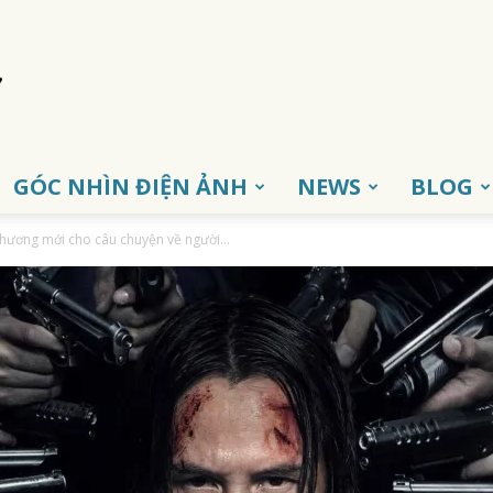
GÓC NHÌN ĐIỆN ẢNH
NEWS
BLOG
Chương mới cho câu chuyện về người...