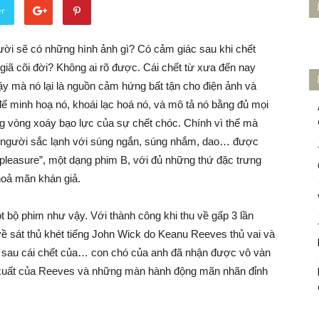
er
gười sẽ có những hình ảnh gì? Có cảm giác sau khi chết
 giã cõi đời? Không ai rõ được. Cái chết từ xưa đến nay
vậy mà nó lại là nguồn cảm hứng bất tận cho điện ảnh và
 để minh hoạ nó, khoái lạc hoá nó, và mô tả nó bằng đủ mọi
rong vòng xoáy bạo lực của sự chết chóc. Chính vì thế mà
t người sắc lạnh với súng ngắn, súng nhắm, dao… được
ty pleasure”, một dạng phim B, với đủ những thứ đặc trưng
hoả mãn khán giả.
 bộ phim như vậy. Với thành công khi thu về gấp 3 lần
về sát thủ khét tiếng John Wick do Keanu Reeves thủ vai và
m sau cái chết của… con chó của anh đã nhận được vô vàn
n xuất của Reeves và những màn hành động mãn nhãn đỉnh