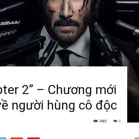
pter 2” – Chương mới
về người hùng cô độc
2683
0