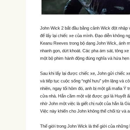
John Wick 2 bắt đầu bằng cảnh Wick đột nhập v
để lấy lại chiếc xe của mình. Đạo diễn không n
Keanu Reeves trong bộ dạng John Wick, ánh mắt 
nhanh gọn, dứt khoát. Các pha ám sát, tông xe 
một bộ phim hành động đúng nghĩa và hứa hẹn 
Sau khi lấy lại được chiếc xe, John gửi chiếc
và tiếp tục cuộc sống “nghỉ hưu” yên lặng và c
nhiên, ngay tối hôm đó, anh bị một gã mafia Ý t
cửa nhà. Hắn cầm một vật được gọi là Huyết ấn
nhờ John một việc là giết chị ruột của hắn là Gi
Việc này khiến cho John không thể chối từ và a
Thế giới trong John Wick là thế giới của những 