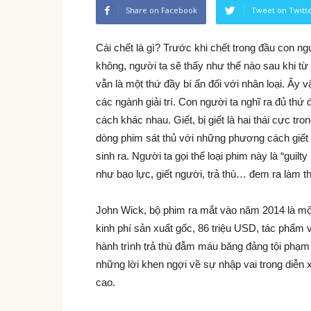
Share on Facebook
Tweet on Twitt
Cái chết là gì? Trước khi chết trong đầu con n
không, người ta sẽ thấy như thế nào sau khi từ
vẫn là một thứ đầy bí ẩn đối với nhân loại. Ấy 
các ngành giải trí. Con người ta nghĩ ra đủ thứ
cách khác nhau. Giết, bị giết là hai thái cực t
dòng phim sát thủ với những phương cách giế
sinh ra. Người ta gọi thể loại phim này là “guil
như bạo lực, giết người, trả thù… đem ra làm t
John Wick, bộ phim ra mắt vào năm 2014 là một
kinh phí sản xuất gốc, 86 triệu USD, tác phẩm 
hành trình trả thù đẫm máu băng đảng tội phạ
những lời khen ngợi về sự nhập vai trong diễ
cao.