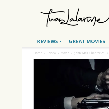
Tuấn
Lalarme
REVIEWS
GREAT MOVIES
Home
Review
Movie
“John Wick: Chapter 2” – 