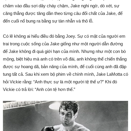
châm vào đầu sợi dây cháy chậm, Jake nghi ngờ, dò xét, sự
căng thẳng được tăng dần theo từng câu đối chất của Jake, để
đến cuối nổ bung ra bằng sự tàn nhẫn và thô lỗ.
Có lẽ không ai hiểu điều đó bằng Joey. Sự có mặt của người em
trai trong cuộc sống của Jake giống như một người dẫn đường
để Jake không đi quá giới hạn của mình. Nhưng như một con bò
mộng, biệt hiệu mà anh có trên võ đài, anh không thể chiến thắng
được sự hoang dã, bản năng của mình, để cuối cùng anh đã đập
tung tất cả. Sau khi xem bộ phim về chính mình, Jake LaMotta có
hỏi Vickie rằng: “Anh thực sự là một người tệ thế ư?” Khi đó
Vickie có trả lời: “Anh còn tệ hơn thế.”