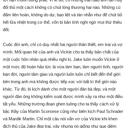
đối thủ một cách không có chút lòng thương hại nào. Những cú
đấm liên hoàn, không do dự, bạo liệt và tàn nhẫn như để chút bỏ
hết lửa nhiệt trong cơ thể, vốn bị bản tính nghi ngờ mọi thứ thiêu
đốt.
Cuộc đời anh, chỉ có duy nhất hai người thân thiết, em trai và vợ
mình. Mối quan hệ của anh và Vickie cho ta thấy bản chất của
một cuộc hôn nhân quá nhiều nghi kị. Jake luôn muốn Vickie ở
một mức độ hoàn hảo tức là vừa làm bạn, làm người tình, người
bạn đời, người tâm giao và người luôn luôn chỉ biết đến thế giới
bên trong anh mà không được tiếp xúc với bất kì thế giới nào
khác. Từ đó, bi kịch dành cho một người đàn bà đẹp, và một
người đàn ông không kiểm soát được mình xảy ra như một điều
tất yếu. Những trường đoạn ghen tuông cho ta thấy cách xử lý
bậc thầy của Martin Scorsese cũng như biên kịch Paul Schrader
và Mardik Martin. Chỉ một câu nói vẩn vơ của Vickie khi khen
địch thủ của Jake đẹp trai, vậy nhưng nó giống như que diêm