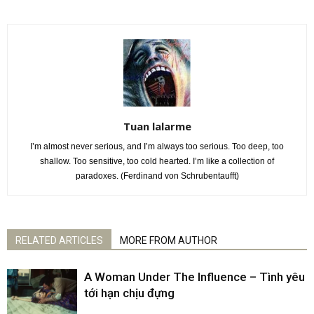
Tuan lalarme
I’m almost never serious, and I’m always too serious. Too deep, too
shallow. Too sensitive, too cold hearted. I’m like a collection of
paradoxes. (Ferdinand von Schrubentaufft)
RELATED ARTICLES
MORE FROM AUTHOR
A Woman Under The Influence – Tình yêu
tới hạn chịu đựng