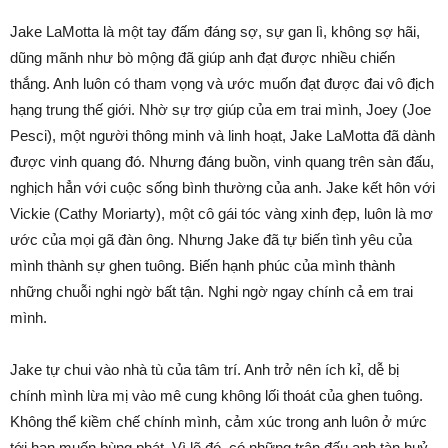
Jake LaMotta là một tay đấm đáng sợ, sự gan lì, không sợ hãi,
dũng mãnh như bò mộng đã giúp anh đạt được nhiều chiến
thắng. Anh luôn có tham vọng và ước muốn đạt được đai vô địch
hạng trung thế giới. Nhờ sự trợ giúp của em trai mình, Joey (Joe
Pesci), một người thông minh và linh hoạt, Jake LaMotta đã dành
được vinh quang đó. Nhưng đáng buồn, vinh quang trên sàn đấu,
nghịch hẳn với cuộc sống bình thường của anh. Jake kết hôn với
Vickie (Cathy Moriarty), một cô gái tóc vàng xinh đẹp, luôn là mơ
ước của mọi gã đàn ông. Nhưng Jake đã tự biến tình yêu của
mình thành sự ghen tuông. Biến hạnh phúc của mình thành
những chuỗi nghi ngờ bất tận. Nghi ngờ ngay chính cả em trai
mình.
Jake tự chui vào nhà tù của tâm trí. Anh trở nên ích kỉ, dễ bị
chính mình lừa mị vào mê cung không lối thoát của ghen tuông.
Không thể kiềm chế chính mình, cảm xúc trong anh luôn ở mức
tới hạn muốn bùng phát. Vì lẽ đó, có những trận đấu anh tàn huỷ