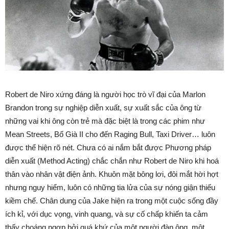
Robert de Niro xứng đáng là người học trò vĩ đại của Marlon
Brandon trong sự nghiệp diễn xuất, sự xuất sắc của ông từ
những vai khi ông còn trẻ mà đặc biệt là trong các phim như
Mean Streets, Bố Già II cho đến Raging Bull, Taxi Driver… luôn
được thể hiện rõ nét. Chưa có ai nắm bắt được Phương pháp
diễn xuất (Method Acting) chắc chắn như Robert de Niro khi hoá
thân vào nhân vật điện ảnh. Khuôn mặt bông lơi, đôi mắt hời hợt
nhưng nguy hiểm, luôn có những tia lửa của sự nóng giận thiếu
kiềm chế. Chân dung của Jake hiện ra trong một cuộc sống đầy
ích kỉ, với dục vọng, vinh quang, và sự cố chấp khiến ta cảm
thấy choáng ngợp bởi quá khứ của một người đàn ông, một