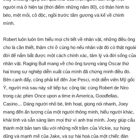
người mà ở hiện tại (thời điểm những năm 80), có thân hình to
béo, mệt mỏi, cô độc, ngồi trước tấm gương và kể về chính
mình.
Robert luôn luôn tìm hiểu mọi chi tiết về nhân vật, những điều ông
cho là cần thiết, thậm chí ở cùng họ nếu nhân vật đó có thật ngoài
đời để nắm bắt được một cách chính xác, tâm lý và đời sống của
nhân vật. Raging Bull mang về cho ông tượng vàng Oscar thứ
hai trong sự nghiệp diễn xuất của mình đã chứng minh điều đó.
Bên cạnh đấy, cũng phải kể đến Joe Pesci, một diễn viên Mỹ gốc
Ý, người mà sau này sẽ tiếp tục cộng tác cùng Robert de Niro
trong các phim Once upon a time in America, Goodfellas,
Casino… Dáng người nhỏ bé, linh hoạt, giọng nói nhanh, Joey
mang đến ấn tượng của một người thông minh, hiểu người khác,
khái tính và sẵn sàng làm mọi thứ vì anh trai mình. Joey giúp cấu
thành một bản tam tấu với những nốt trầm của Vickie, sự hùng
dũng và mạnh mẽ của Jake, và sự hài hoà của một chiếc đàn