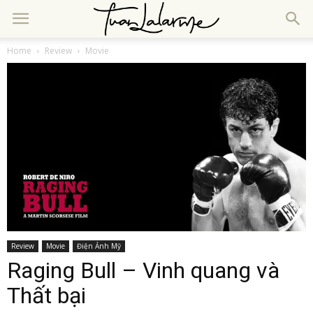
Home
Review
Movie
Review
Movie
Điện Ảnh Mỹ
Raging Bull – Vinh quang và
Thất bại