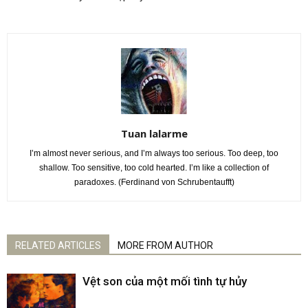
Tuan lalarme
I’m almost never serious, and I’m always too serious. Too deep, too
shallow. Too sensitive, too cold hearted. I’m like a collection of
paradoxes. (Ferdinand von Schrubentaufft)
RELATED ARTICLES
MORE FROM AUTHOR
Vệt son của một mối tình tự hủy