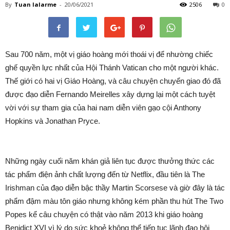
By
Tuan lalarme
-
20/06/2021
2506
0
Sau 700 năm, một vị giáo hoàng mới thoái vị để nhường chiếc
ghế quyền lực nhất của Hội Thánh Vatican cho một người khác.
Thế giới có hai vị Giáo Hoàng, và câu chuyện chuyển giao đó đã
được đạo diễn Fernando Meirelles xây dựng lại một cách tuyệt
vời với sự tham gia của hai nam diễn viên gạo cội Anthony
Hopkins và Jonathan Pryce.
Những ngày cuối năm khán giả liên tục được thưởng thức các
tác phẩm điện ảnh chất lượng đến từ Netflix, đầu tiên là The
Irishman của đạo diễn bậc thầy Martin Scorsese và giờ đây là tác
phẩm đậm màu tôn giáo nhưng không kém phần thu hút The Two
Popes kể câu chuyện có thật vào năm 2013 khi giáo hoàng
Benidict XVI vì lý do sức khoẻ không thể tiếp tục lãnh đạo hội