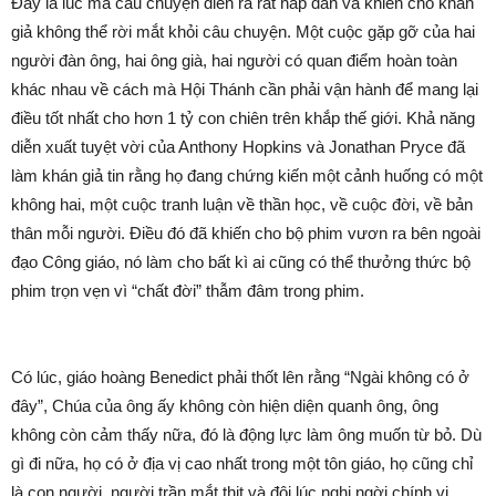
Đây là lúc mà câu chuyện diễn ra rất hấp dẫn và khiến cho khán
giả không thể rời mắt khỏi câu chuyện. Một cuộc gặp gỡ của hai
người đàn ông, hai ông già, hai người có quan điểm hoàn toàn
khác nhau về cách mà Hội Thánh cần phải vận hành để mang lại
điều tốt nhất cho hơn 1 tỷ con chiên trên khắp thế giới. Khả năng
diễn xuất tuyệt vời của Anthony Hopkins và Jonathan Pryce đã
làm khán giả tin rằng họ đang chứng kiến một cảnh huống có một
không hai, một cuộc tranh luận về thần học, về cuộc đời, về bản
thân mỗi người. Điều đó đã khiến cho bộ phim vươn ra bên ngoài
đạo Công giáo, nó làm cho bất kì ai cũng có thể thưởng thức bộ
phim trọn vẹn vì “chất đời” thẫm đâm trong phim.
Có lúc, giáo hoàng Benedict phải thốt lên rằng “Ngài không có ở
đây”, Chúa của ông ấy không còn hiện diện quanh ông, ông
không còn cảm thấy nữa, đó là động lực làm ông muốn từ bỏ. Dù
gì đi nữa, họ có ở địa vị cao nhất trong một tôn giáo, họ cũng chỉ
là con người, người trần mắt thịt và đôi lúc nghi ngời chính vị