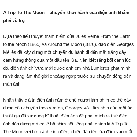
A Trip To The Moon – chuyến khởi hành của điện ảnh khám
phá vũ trụ
Dựa theo tiểu thuyết thám hiểm của Jules Verne From the Earth
to the Moon (1865) và Around the Moon (1870), đạo diễn Georges
Méliès đã xây dựng một chuyến dù hành đi đến mặt trăng đầy
cảm hứng thông qua một đầu tên lửa. Nên biết rằng bối cảnh lúc
đó, điện ảnh chỉ vừa mới được anh em nhà Lumieres phát minh
ra và đang làm thế giới choáng ngợp trước sự chuyển động trên
màn ảnh.
Nhận thấy giá trị điện ảnh nằm ở chỗ người làm phim có thể xây
dựng câu chuyện theo ý mình, Georges với tầm nhìn của một ảo
thuật gia đã sử dụng kĩ thuật điện ảnh để phát minh ra thứ điện
ảnh dàn dựng mà có lẽ bộ phim nổi tiếng nhất chính là A Trip To
The Moon với hình ảnh kinh điển, chiếc đầu tên lửa đâm vào mắt