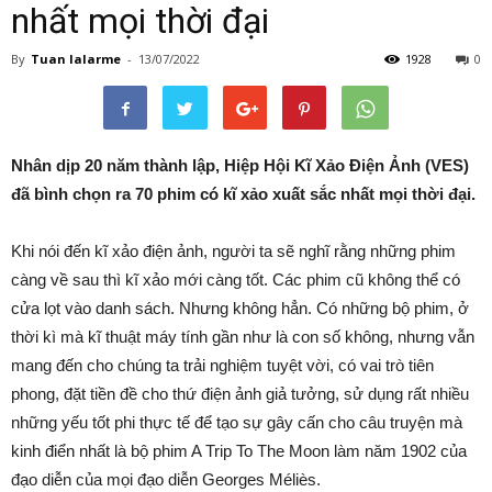
nhất mọi thời đại
By
Tuan lalarme
-
13/07/2022
1928
0
Nhân dịp 20 năm thành lập, Hiệp Hội Kĩ Xảo Điện Ảnh (VES)
đã bình chọn ra 70 phim có kĩ xảo xuất sắc nhất mọi thời đại.
Khi nói đến kĩ xảo điện ảnh, người ta sẽ nghĩ rằng những phim
càng về sau thì kĩ xảo mới càng tốt. Các phim cũ không thể có
cửa lọt vào danh sách. Nhưng không hẳn. Có những bộ phim, ở
thời kì mà kĩ thuật máy tính gần như là con số không, nhưng vẫn
mang đến cho chúng ta trải nghiệm tuyệt vời, có vai trò tiên
phong, đặt tiền đề cho thứ điện ảnh giả tưởng, sử dụng rất nhiều
những yếu tốt phi thực tế để tạo sự gây cấn cho câu truyện mà
kinh điển nhất là bộ phim A Trip To The Moon làm năm 1902 của
đạo diễn của mọi đạo diễn Georges Méliès.