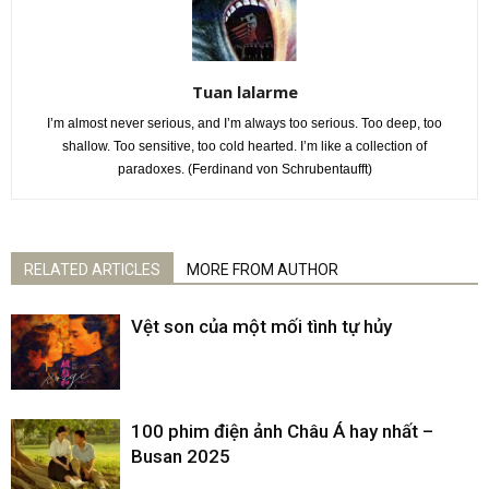
Tuan lalarme
I’m almost never serious, and I’m always too serious. Too deep, too
shallow. Too sensitive, too cold hearted. I’m like a collection of
paradoxes. (Ferdinand von Schrubentaufft)
RELATED ARTICLES
MORE FROM AUTHOR
Vệt son của một mối tình tự hủy
100 phim điện ảnh Châu Á hay nhất –
Busan 2025