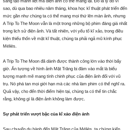
sáng tạo mãnh liệt mà điện ảnh có thể mang lại. Đó là lý do vì
sao, dù qua bao nhiêu năm tháng, khoa học kĩ thuật phát triển đến
mức gần như chúng ta có thể mang mọi thứ lên màn ảnh, nhưng
A Trip To The Moon vẫn là một trong những bộ phim đáng giá nhất
trong lịch sử điện ảnh. Và tất nhiên, với yếu tố kĩ xảo, trong điều
kiện thiếu thốn về mặt kĩ thuật, chúng ta phải ngả mũ kính phục
Méliès.
A Trip To The Moon đã dành được thành công lớn vào thời bấy
giờ. Ấn tượng về hình ảnh Mặt Trăng bị đâm vào mắt là biểu
tượng mạnh mẽ mang tính chinh phục của điện ảnh đối với vũ
trụ. Nó phá tan mọi giới hạn mà các nhà làm phim có thể nghĩ ra.
Quả vậy, cho đến thời điểm hiện tại, chúng ta có thể tin chắc
rằng, không gì là điện ảnh không làm được.
Sự phát triển vượt bậc của kĩ xảo điện ảnh
Sau chuyến du hành đến Mặt Trăng của Méliès, ta chứng kiến