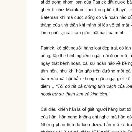
ai đó trong nhóm bạn của Patrick đặt được b
ghen tị như Murakami nói trong tiểu thuyết
Bateman khi mà cuộc sống có vẻ hoàn hảo củ
thẳng của tinh thần khi mình bị lép vế thì mặ
làm nguôi lại cái cảm giác thất bại của mình.
Patrick, kẻ giết người hàng loạt đẹp trai, có 
uống, tập thể hình nghiêm ngặt, cái đoạn mô t
ngày thật bệnh hoạn, cái sự hoàn hảo về bề n
tâm hồn, như khi hắn gặp trên đường một gã
bám vào xã hội hắn không ngần ngại giết kể
điếm…
“Tôi có tất cả những tính cách của loà
ngoài trừ sự tham lam và kinh tởm.”
Cái điều khiến hắn là kẻ giết người hàng loạt tô
của hắn, hắn nghe không chỉ nghe mà hắn còn 
Những phân tích đó luôn được hắn mổ xẻ trong