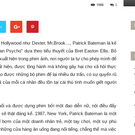
1988
0
er
ủa Hollywood như Dexter, Mr.Brook…, Patrick Bateman là kẻ
an Psycho” dựa theo tiểu thuyết của Bret Easton Ellis. Bỏ
xuất hiện trong phim ảnh, nơi người ta tự cho phép mình để
t hiện, được lộng hành mà không gây hại cho xã hội thực
 tạo được những bộ phim để lại nhiều dư trấn, có sự quyến rũ
 của mỗi cá nhân đều tồn tại cái thú tính muốn giết người
ổi và được dựng phim bởi một đạo diễn nữ, nội điều đấy
 sẽ thật đáng kể. 1987, New York, Patrick Bateman là một
ĩ bợm của một doanh nhân trẻ, một tay chơi, một sự phù
những cửa hàng ăn uống đang nổi tiếng, chẳng thế mà việc