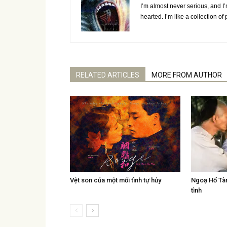
I’m almost never serious, and I’
hearted. I’m like a collection o
RELATED ARTICLES
MORE FROM AUTHOR
Vệt son của một mối tình tự hủy
Ngoạ Hổ Tàn
tình