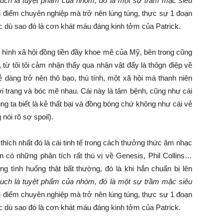
Touch là tuyệt phẩm của nhóm, đó là một sự trầm mặc siêu
ái điếm chuyên nghiệp mà trở nên lúng túng, thực sự 1 đoạn
c dù sao đó là cơn khát máu đáng kinh tởm của Patrick.
ển hình xã hội đồng tiền đầy khoe mẽ của Mỹ, bên trong cũng
, từ tôi tôi cảm nhận thấy qua nhân vật đấy là thôgn điệp về
ễ dàng trở nên thô bạo, thú tính, một xã hội mà thanh niên
ời trang và bóc mẽ nhau. Cái này là tâm bệnh, cũng như cái
g ta biết là kẻ thất bại và đồng bóng chứ không như cái vẻ
nói rõ sợ spoil).
i thích nhất đó là cái tinh tế trong cách thưởng thức âm nhạc
có những phân tích rất thú vị về Genesis, Phil Collins…
 tình huống thật bất thường, đó là khi hắn chuẩn bị lên
Touch là tuyệt phẩm của nhóm, đó là một sự trầm mặc siêu
ái điếm chuyên nghiệp mà trở nên lúng túng, thực sự 1 đoạn
c dù sao đó là cơn khát máu đáng kinh tởm của Patrick.