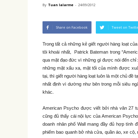
By
Tuan lalarme
-
24/09/2012
Share on Facebook
Tweet on Twitt
Trong tất cả những kẻ giết người hàng loạt c
tôi khoái nhất, Patrick Bateman trong “Americ
qua mặt đạo đức vì những gì được nói đến chỉ 
những mặt xấu xa, mặt tối của mình được xuấ
tại, thì giết người hàng loạt luôn là một chủ đề
nhất định vì dường như bên trong mỗi siêu ngã
khác.
American Psycho được viết bởi nhà văn 27 tu
cũng đủ thấy cái nội lực của American Psycho
doanh nhân phố Wall mang đầy đủ hợp tính đ
phiếm bao quanh bở nhà cửa, quần áo, xe cộ, 