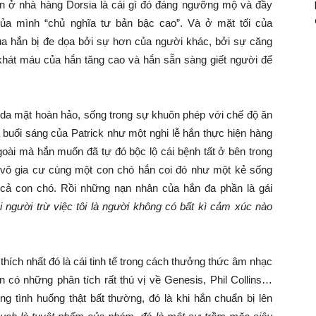
àn ở nhà hàng Dorsia là cái gì đó đáng ngưỡng mộ và đầy
 của mình “chủ nghĩa tư bản bậc cao”. Và ở mặt tối của
a hắn bị đe dọa bởi sự hơn của người khác, bởi sự căng
t khát máu của hắn tăng cao và hắn sẵn sàng giết người để
làn da mặt hoàn hảo, sống trong sự khuôn phép với chế độ ăn
ả buổi sáng của Patrick như một nghi lễ hắn thực hiện hàng
goài mà hắn muốn đã tự đó bộc lộ cái bệnh tất ở bên trong
 vô gia cư cùng một con chó hắn coi đó như một kẻ sống
 cả con chó. Rồi những nạn nhân của hắn đa phần là gái
i người trừ việc tôi là người không có bất kì cảm xúc nào
i thích nhất đó là cái tinh tế trong cách thưởng thức âm nhạc
có những phân tích rất thú vị về Genesis, Phil Collins…
 tình huống thật bất thường, đó là khi hắn chuẩn bị lên