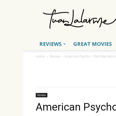
Tuấn
Lalarme
REVIEWS
GREAT MOVIES
Home
Review
American Psycho – Tâm thần kiểu 
Review
American Psycho