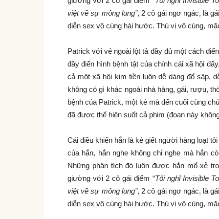
giường với 2 cô gái điếm “
Tôi nghĩ Invisible 
việt về sự mông lung”
, 2 cô gái ngơ ngác, là g
diễn sex vô cùng hài hước. Thú vị vô cùng, mặ
Patrick với vẻ ngoài lột tả đầy đủ một cách đi
đầy điển hình bệnh tật của chính cái xã hội đấy
cả một xã hội kim tiền luôn dễ dàng đổ sập, d
không có gì khác ngoài nhà hàng, gái, rượu, th
bệnh của Patrick, một kẻ mà đến cuối cùng chún
đã được thể hiện suốt cả phim (đoạn này không 
Cái điều khiến hắn là kẻ giết người hàng loạt tô
của hắn, hắn nghe không chỉ nghe mà hắn còn 
Những phân tích đó luôn được hắn mổ xẻ trong
giường với 2 cô gái điếm “
Tôi nghĩ Invisible 
việt về sự mông lung”
, 2 cô gái ngơ ngác, là g
diễn sex vô cùng hài hước. Thú vị vô cùng, mặ