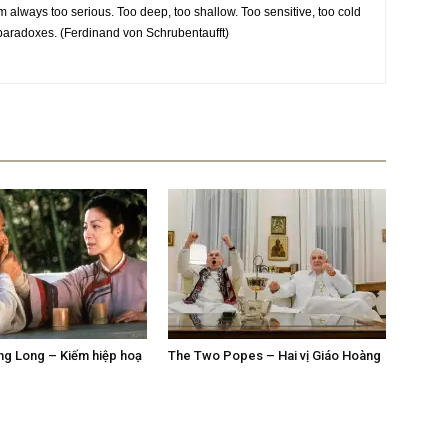
m always too serious. Too deep, too shallow. Too sensitive, too cold
f paradoxes. (Ferdinand von Schrubentaufft)
g Long – Kiếm hiệp hoạ
The Two Popes – Hai vị Giáo Hoàng