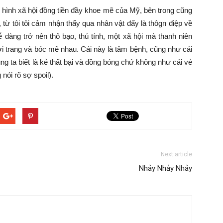
ển hình xã hội đồng tiền đầy khoe mẽ của Mỹ, bên trong cũng
, từ tôi tôi cảm nhận thấy qua nhân vật đấy là thôgn điệp về
ễ dàng trở nên thô bạo, thú tính, một xã hội mà thanh niên
ời trang và bóc mẽ nhau. Cái này là tâm bệnh, cũng như cái
g ta biết là kẻ thất bại và đồng bóng chứ không như cái vẻ
nói rõ sợ spoil).
Next article
Nhảy Nhảy Nhảy