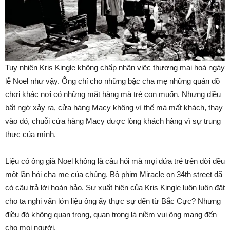
Tuy nhiên Kris Kingle không chấp nhận việc thương mại hoá ngày
lễ Noel như vậy. Ông chỉ cho những bậc cha mẹ những quán đồ
chơi khác nơi có những mặt hàng mà trẻ con muốn. Nhưng điều
bất ngờ xảy ra, cửa hàng Macy không vì thế mà mất khách, thay
vào đó, chuỗi cửa hàng Macy được lòng khách hàng vì sự trung
thực của mình.
Liệu có ông già Noel không là câu hỏi mà mọi đứa trẻ trên đời đều
một lần hỏi cha mẹ của chúng. Bộ phim Miracle on 34th street đã
có câu trả lời hoàn hảo. Sự xuất hiện của Kris Kingle luôn luôn đặt
cho ta nghi vấn lớn liệu ông ấy thực sự đến từ Bắc Cực? Nhưng
điều đó không quan trọng, quan trọng là niềm vui ông mang đến
cho mọi người.