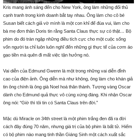
Kris mang ánh sáng đến cho New York, ông làm những đối thủ
cạnh tranh trong kinh doanh bắt tay nhau. Ông làm cho cô bé
Susan biết cách giả vờ mình là một con khỉ để đùa vui, làm cho
bà mẹ đơn thân Doris tin rằng Santa Claus thực sự có thật… Bộ
phim do đó tràn ngập những điều tích cực cho một cuộc sống
vốn người ta chỉ luôn luôn nghĩ đến những gì thực tế của cơm áo
gạo tiền mà quên đi mất việc tận hưởng nó.
Vai diễn của Edmund Gwenn là một trong những vai diễn đỉnh
cao của điện ảnh. Ông diễn mà như không, ông làm cho khán giả
tin ông chính là ông già Noel hoá thân thành. Tượng vàng Oscar
dành cho Edmund quả thực vô cùng xứng đáng. Khi nhận Oscar
ông nói: “Giờ thì tôi tin có Santa Claus trên đời.”
Mặc dù Miracle on 34th street là một phim trắng đen đã ra đời
cách đây đúng 70 năm, nhưng giá trị của bộ phim là bất tử. Hiếm
có bộ phim nào mang tinh thần Giáng Sinh một cách xuất sắc