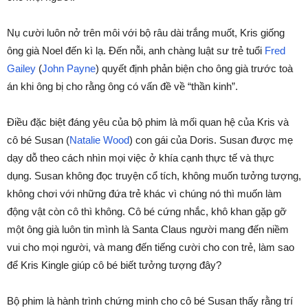
Nụ cười luôn nở trên môi với bộ râu dài trắng muốt, Kris giống
ông già Noel đến kì lạ. Đến nỗi, anh chàng luật sư trẻ tuổi
Fred
Gailey
(
John Payne
) quyết định phản biện cho ông già trước toà
án khi ông bị cho rằng ông có vấn đề về “thần kinh”.
Điều đặc biệt đáng yêu của bộ phim là mối quan hệ của Kris và
cô bé Susan (
Natalie Wood
) con gái của Doris. Susan được mẹ
dạy dỗ theo cách nhìn mọi việc ở khía cạnh thực tế và thực
dụng. Susan không đọc truyện cổ tích, không muốn tưởng tượng,
không chơi với những đứa trẻ khác vì chúng nó thì muốn làm
động vật còn cô thì không. Cô bé cứng nhắc, khô khan gặp gỡ
một ông già luôn tin mình là Santa Claus người mang đến niềm
vui cho mọi người, và mang đến tiếng cười cho con trẻ, làm sao
để Kris Kingle giúp cô bé biết tưởng tượng đây?
Bộ phim là hành trình chứng minh cho cô bé Susan thấy rằng trí