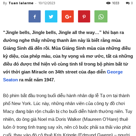
By
Tuan lalarme
-
10/12/2023
1033
0
“Jingle bells, Jingle bells, Jingle all the way…” khi bạn ra
đường nghe thấy những thanh âm này là biết rằng mùa
Giáng Sinh đã đến rồi. Mùa Giáng Sinh mùa của những điều
kỳ diệu, của phép màu, của hy vọng và mơ ước, tất cả những
điều đó được thể hiện vô cùng tinh tế trong bộ phim bất tử
với thời gian Miracle on 34th street của đạo diễn
George
Seaton
ra mắt năm 1947.
Bộ phim bắt đầu trong buổi diễu hành nhân dịp lễ Tạ ơn tại thành
phố New York. Lúc này, những nhân viên của công ty đồ chơi
Macy đang bận rộn chuẩn bị cho buổi diễn hành thường niên. Tuy
nhiên, do ông già Noel mà Doris Walker (Maureen O’Hare) thuê
luôn ở trong tình trạng say xỉn, nên cô buộc phải sa thải vào phút
cuối, thay vào đó cô thuê Kris Kringle (Edmund Gwenn) – người