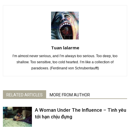
Tuan lalarme
I’m almost never serious, and I’m always too serious. Too deep, too
shallow. Too sensitive, too cold hearted. I’m like a collection of
paradoxes. (Ferdinand von Schrubentaufft)
RELATED ARTICLES
MORE FROM AUTHOR
A Woman Under The Influence – Tình yêu
tới hạn chịu đựng