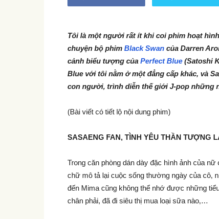
Tôi là một người rất ít khi coi phim hoạt hì
chuyện bộ phim
Black Swan
của Darren Aron
cảnh biểu tượng của
Perfect Blue
(Satoshi K
Blue với tôi nằm ở một đẳng cấp khác, và Sat
con người, trình diễn thế giới J-pop những 
(Bài viết có tiết lộ nội dung phim)
SASAENG FAN, TÌNH YÊU THẦN TƯỢNG LÀ
Trong căn phòng dán dày đặc hình ảnh của nữ 
chữ mô tả lại cuộc sống thường ngày của cô, nh
đến Mima cũng không thể nhớ được những tiểu t
chân phải, đã đi siêu thị mua loại sữa nào,…