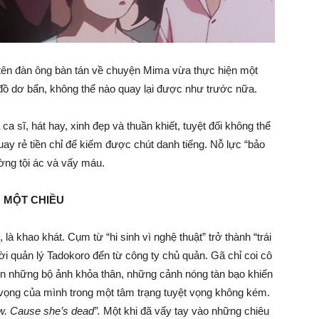
 tên đàn ông bàn tán về chuyện Mima vừa thực hiện một
 đồ dơ bẩn, không thể nào quay lại được như trước nữa.
 ca sĩ, hát hay, xinh đẹp và thuần khiết, tuyệt đối không thể
ay rẻ tiền chỉ để kiếm được chút danh tiếng. Nỗ lực “bảo
ờng tội ác và vấy máu.
 MỘT CHIỀU
à khao khát. Cụm từ “hi sinh vì nghệ thuật” trở thành “trái
ời quản lý Tadokoro đến từ công ty chủ quản. Gã chỉ coi cô
ện những bộ ảnh khỏa thân, những cảnh nóng tàn bạo khiến
 vọng của mình trong một tâm trạng tuyệt vọng không kém.
w. Cause she’s dead”.
Một khi đã vấy tay vào những chiêu