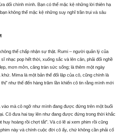
 lừa dối chính mình. Bạn có thể mặc kệ những lời thiên hạ
 bạn không thể mặc kệ những suy nghĩ trần trụi và sâu
M
không thể chấp nhận sự thật. Rumi – người quản lý của
ĩ nhạc pop hết thời, xuống sắc và lên cân, phải đổi nghề
đẹp, mơn mởn, căng tràn sức sống; là thêm một ngày
á khứ. Mima là một bản thể đối lập của cô, cũng chính là
hị” như thế đến hàng trăm lần khiến cô tin rằng mình mới
pha vào mà cô ngỡ như mình đang được đứng trên một buổi
ại. Cô đưa hai tay lên như đang được đứng trong thời khắc
 huy hoàng rồi chợt tắt”. Và có lẽ ai xem phim rồi cũng
bộ phim này và chính cuộc đời cô ấy, chứ không cần phải cố