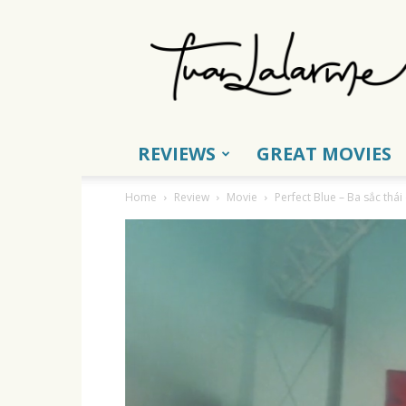
Tuấn
Lalarme
REVIEWS
GREAT MOVIES
Home
Review
Movie
Perfect Blue – Ba sắc thá