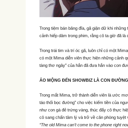
Trong tiệm bán băng đĩa, gã giận dữ khi những
cảnh hiếp dâm trong phim, rằng cô ta giờ đã là
Trong trái tim và trí óc gã, luôn chỉ có một Mima
có một Mima diễn viên thực hiện những cảnh qu
tàng thơ ngây” của hắn đã đưa hắn vào con đư
ẢO MỘNG ĐẾN SHOWBIZ LÀ CON ĐƯỜNG
Trong mắt Mima, trở thành diễn viên là ước mơ, l
táo thối bọc đường” cho việc kiếm tiền của ngư
như con gà đẻ trứng vàng, thúc đẩy cô thực hi
cô sang chấn tâm lý và trở về căn phòng tuyệt
“The old Mima can’t come to the phone right no