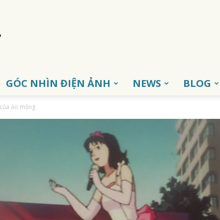
GÓC NHÌN ĐIỆN ẢNH
NEWS
BLOG
i của ảo mộng