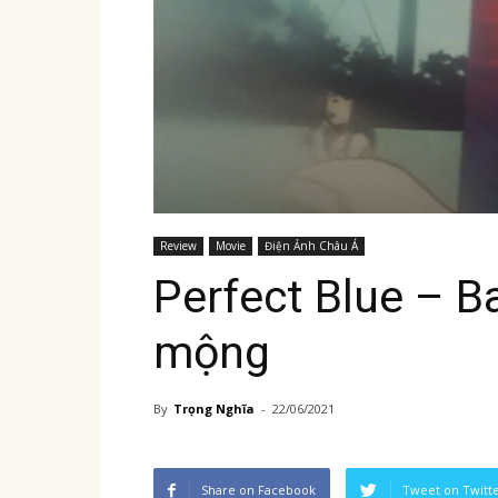
Review
Movie
Điện Ảnh Châu Á
Perfect Blue – B
mộng
By
Trọng Nghĩa
-
22/06/2021
Share on Facebook
Tweet on Twitt