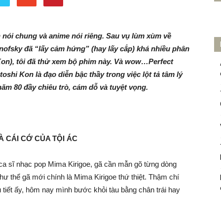
nh nói chung và anime nói riêng. Sau vụ lùm xùm về
ofsky đã “lấy cảm hứng” (hay lấy cắp) khá nhiều phân
on), tôi đã thử xem bộ phim này. Và wow…Perfect
oshi Kon là đạo diễn bậc thầy trong việc lột tả tâm lý
năm 80 đầy chiêu trò, cám dỗ và tuyệt vọng.
 CÁI CỚ CỦA TỘI ÁC
ca sĩ nhạc pop Mima Kirigoe, gã cần mẫn gõ từng dòng
ư thể gã mới chính là Mima Kirigoe thứ thiệt. Thậm chí
iết ấy, hôm nay mình bước khỏi tàu bằng chân trái hay