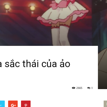
a sắc thái của ảo
2665
0
er