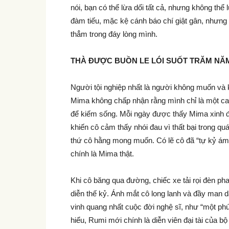
nói, bạn có thể lừa dối tất cả, nhưng không thể
đàm tiếu, mặc kệ cánh báo chí giật gân, nhưng
thẳm trong đáy lòng mình.
THÀ ĐƯỢC BUỒN LE LÓI SUỐT TRĂM NĂ
Người tội nghiệp nhất là người không muốn và 
Mima không chấp nhận rằng mình chỉ là một ca s
để kiếm sống. Mỗi ngày được thấy Mima xinh 
khiến cô cảm thấy nhói đau vì thất bại trong qu
thứ cô hằng mong muốn. Có lẽ cô đã “tự kỷ ám t
chính là Mima thật.
Khi cô băng qua đường, chiếc xe tải rọi đèn 
diễn thế kỷ. Ánh mắt cô long lanh và đầy man d
vinh quang nhất cuộc đời nghệ sĩ, như “một phút
hiểu, Rumi mới chính là diễn viên đại tài của 