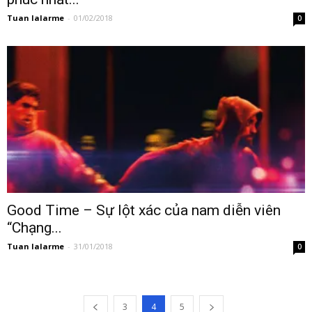
Tuan lalarme
-
01/02/2018
0
Good Time – Sự lột xác của nam diễn viên
“Chạng...
Tuan lalarme
-
31/01/2018
0
3
4
5