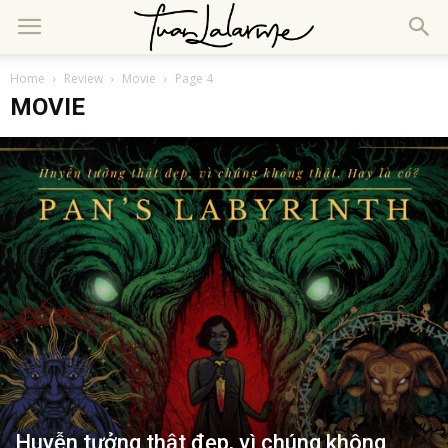
Home
Review
Movie
Page 4
MOVIE
Huyễn tưởng thật đẹp, vì chúng không