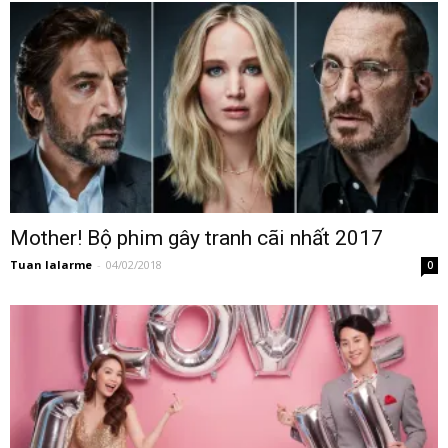
Mother! Bộ phim gây tranh cãi nhất 2017
Tuan lalarme
-
04/02/2018
0