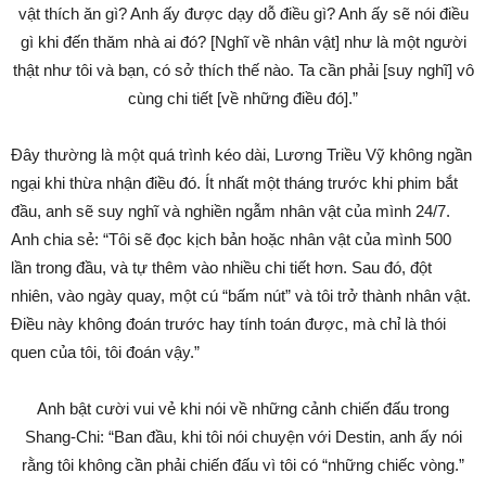
vật thích ăn gì? Anh ấy được dạy dỗ điều gì? Anh ấy sẽ nói điều
gì khi đến thăm nhà ai đó? [Nghĩ về nhân vật] như là một người
thật như tôi và bạn, có sở thích thế nào. Ta cần phải [suy nghĩ] vô
cùng chi tiết [về những điều đó].”
Đây thường là một quá trình kéo dài, Lương Triều Vỹ không ngần
ngại khi thừa nhận điều đó. Ít nhất một tháng trước khi phim bắt
đầu, anh sẽ suy nghĩ và nghiền ngẫm nhân vật của mình 24/7.
Anh chia sẻ: “Tôi sẽ đọc kịch bản hoặc nhân vật của mình 500
lần trong đầu, và tự thêm vào nhiều chi tiết hơn. Sau đó, đột
nhiên, vào ngày quay, một cú “bấm nút” và tôi trở thành nhân vật.
Điều này không đoán trước hay tính toán được, mà chỉ là thói
quen của tôi, tôi đoán vậy.”
Anh bật cười vui vẻ khi nói về những cảnh chiến đấu trong
Shang-Chi: “Ban đầu, khi tôi nói chuyện với Destin, anh ấy nói
rằng tôi không cần phải chiến đấu vì tôi có “những chiếc vòng.”