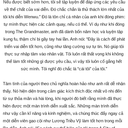
Nếu được biết sớm hơn, tôi sẽ tập luyện để đáp ứng các yêu cầu
về thể chất của vai diễn. Đó chắc chắn là thử thách lớn nhất của
tôi khi diễn Wenwu.” Đó là tôn chỉ cá nhân của anh khi đóng phim:
tự mình thực hiện các cảnh quay, nếu có thể. Ví dụ như khi đóng
trong The Grandmaster, anh đã dành bốn năm học và luyện tập
kung fu, thậm chí bị gãy tay hai lần. Anh nói: “Đây là cách để phát
triển vai diễn tốt hơn, cũng như tăng cường sự tự tin. Nó giúp tôi
thực sự nhập tâm vào nhân vật. Tôi luôn rất thất vọng khi không
thể làm tốt những gì được yêu cầu, vì vậy tôi luôn cố gắng hết
sức mình. Tôi nghĩ đó chắc là “cái tôi” của tôi.”
Tâm tình của người theo chủ nghĩa hoàn hảo như anh rất dễ nhận
thấy. Nó hiện diện trong cảm giác kích thích độc nhất vô nhị đến
từ sự thỏa mãn và hài lòng, khi người đó biết rằng mình đã thực
hiện được một màn trình diễn xuất sắc. Những màn trình diễn
như vậy cần kĩ năng và kinh nghiệm, và chúng thúc đẩy ngay cả
một diễn viên gạo cội như Lương Triều Vỹ làm tốt hơn trong mỗi