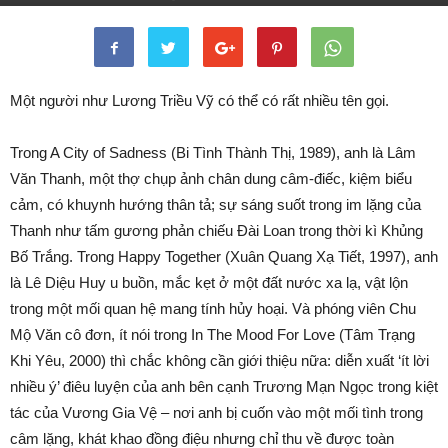
By
Hai Ngo
-
27/08/2021
2059
0
Một người như Lương Triều Vỹ có thể có rất nhiều tên gọi.
Trong A City of Sadness (Bi Tình Thành Thị, 1989), anh là Lâm
Văn Thanh, một thợ chụp ảnh chân dung câm-điếc, kiệm biểu
cảm, có khuynh hướng thân tả; sự sáng suốt trong im lặng của
Thanh như tấm gương phản chiếu Đài Loan trong thời kì Khủng
Bố Trắng. Trong Happy Together (Xuân Quang Xạ Tiết, 1997), anh
là Lê Diệu Huy u buồn, mắc kẹt ở một đất nước xa lạ, vật lộn
trong một mối quan hệ mang tính hủy hoại. Và phóng viên Chu
Mộ Văn cô đơn, ít nói trong In The Mood For Love (Tâm Trạng
Khi Yêu, 2000) thì chắc không cần giới thiệu nữa: diễn xuất ‘ít lời
nhiều ý’ điêu luyện của anh bên cạnh Trương Mạn Ngọc trong kiệt
tác của Vương Gia Vệ – nơi anh bị cuốn vào một mối tình trong
câm lặng, khát khao đồng điệu nhưng chỉ thu về được toàn