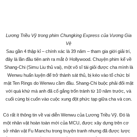
Lương Triều Vỹ trong phim Chungking Express của Vương Gia
Vệ
Sau gần 4 thập kỉ – chính xác là 39 năm – tham gia giới giải trí,
đây là lần đầu tiên anh ra mắt ở Hollywood. Chuyện phim kể về
Shang-Chi (Simu Liu thủ vai), một võ sĩ tài giỏi được cha mình là
Wenwu huấn luyện để trở thành sát thủ, bị kéo vào tổ chức bí
mật Ten Rings do Wenwu cầm đầu. Shang-Chi buộc phải đối mặt
với quá khứ mà anh đã cố gắng trốn tránh từ 10 năm trước, và
cuối cùng bị cuốn vào cuộc xung đột phức tạp giữa cha và con.
Có rất ít thông tin về vai diễn Wenwu của Lương Triều Vỹ. Đó là
một nhân vật hoàn toàn mới của MCU, được xây dựng trên cơ
sở nhân vật Fu Manchu trong truyện tranh nhưng đã được lược