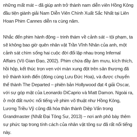
những mất mát – đã giúp anh trở thành nam diễn viên Hồng Kông
đầu tiện giành giải Nam Diễn Viên Chính Xuất Sắc Nhất tại Liên
Hoan Phim Cannes diễn ra cùng năm.
Nhắc đến phim hành động – trinh thám về cảnh sát – tội phạm, ta
sẽ không bao giờ quên nhân vật Trần Vĩnh Nhân của anh, một
cảnh sát chìm sống hai cuộc đời đối lập nhau trong Infernal
Affairs (Vô Gian Đạo, 2002). Phim chứa đầy âm mưu, kích thích,
hồi hộp, kết thúc trọn vẹn với màn xung đột trên sân thượng đã
trở thành kinh điển (đóng cùng Lưu Đức Hoa), và được chuyển
thể thành The Departed – phiên bản Hollywood đạt 4 giải Oscar,
với sự góp mặt của Leonardo DiCaprio và Matt Damon. Ngoài ra,
ở một đất nước nổi tiếng về phim võ thuật như Hồng Kông,
Lương Triều Vỹ cũng đã hóa thân thành Diệp Vấn trong
Grandmaster (Nhất Đại Tông Sư, 2013) – nơi anh phô bày thêm
sự phức tạp trong tính cách của nhân vật tông sư đã rất nổi tiếng
này.