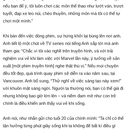
nếu bạn để ý, tôi luôn chơi các môn thể thao như lướt ván, trượt
tuyết, đạp xe leo núi, chèo thuyền, những môn mà tôi có thể tự
chơi một mình.”
Khi bàn đến việc đóng phim, sự hứng khởi lại bùng lên nơi anh.
Anh tiết lộ một chút về TV series nói tiếng Anh sắp tới mà anh
tham gia: “Chắc vì tôi vào nghề trên truyền hình, và với trải
nghiệm vui vẻ khi làm việc với Marvel lần này, ý tưởng về sản
xuất [một phim truyền hình] nghe thật thú vị.” Nếu mọi chuyện
đều tốt đẹp, quá trình quay phim sẽ diễn ra vào năm sau, tại
Vancouver. Anh bổ sung, “Thử nghĩ về việc sáng tạo này xem!”
với khuôn mặt sáng ngời. Người ta thường nói, bạn có thể già đi
nhưng không bao giờ lớn lên – và niềm đam mê như con trẻ
chính là điều khiến anh thấy vui vẻ khi sống.
Anh nói, như nhắn gửi cho tuổi 20 của chính mình: “Ta chỉ có thể
tận hưởng từng phút giây sống khi ta không để bất kì điều gì