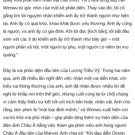
Wenwu từ góc nhìn của một kẻ phản diện. Thay vào đó, tôi cố
gắng tìm tòi nguyên nhân khiến anh ấy trở thành người như hiện
tại. Anh ấy có quá khứ, khao khát được yêu thương. Anh ấy cũng
là người, và anh ấy có gia đình. Khi tôi đọc [kịch bản], tôi bắt đầu
xem xét các lí do khiến anh ấy trở thành như bây giờ – một
người phản xã hội, một người tự phụ, một người có niềm tin mù
quáng.”
Đây là vai phản diện đầu tiên của Lương Triều Vỹ. Trong hai năm
qua, anh đã nhiều lần nghĩ đến việc nhận một vai diễn khác với
kiểu vai thông thường của anh, anh đã nhận được nhiều lời đề
nghị từ khắp nơi trên thế giới, nhưng cuối cùng lại từ chối chúng
vì cảm thấy thiếu sự kết nối với kịch bản hoặc nhân vật. Anh cho
rằng, làm phim là “một loại định mệnh,” và Wenwu xuất hiện với
vai trò khó mà phủ nhận – góp phần tăng thêm sự hiện diện của
điện ảnh Châu Á bằng việc tham gia phim siêu anh hùng người
Châu Á đầu tiên của Marvel. Anh chia sẻ: “Khi đạo diễn Destin