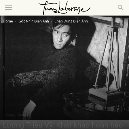
Home
Góc Nhìn Điện Ảnh
Chân Dung Điện Ảnh
Review
Movie
Lương Triều Vỹ: Khát khao hoàn hảo