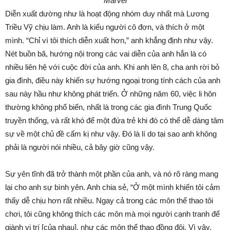
Marvel
Diễn xuất dường như là hoạt động nhóm duy nhất mà Lương
Triều Vỹ chịu làm. Anh là kiểu người cô đơn, và thích ở một
mình. “Chỉ vì tôi thích diễn xuất hơn,” anh khẳng định như vậy.
Nét buồn bã, hướng nội trong các vai diễn của anh hẳn là có
nhiều liên hệ với cuộc đời của anh. Khi anh lên 8, cha anh rời bỏ
gia đình, điều này khiến sự hướng ngoại trong tính cách của anh
sau này hầu như không phát triển. Ở những năm 60, việc li hôn
thường không phổ biến, nhất là trong các gia đình Trung Quốc
truyền thống, và rất khó để một đứa trẻ khi đó có thể dễ dàng tâm
sự về một chủ đề cấm kị như vậy. Đó là lí do tại sao anh không
phải là người nói nhiều, cả bây giờ cũng vậy.
Sự yên tĩnh đã trở thành một phần của anh, và nó rõ ràng mang
lại cho anh sự bình yên. Anh chia sẻ, “Ở một mình khiến tôi cảm
thấy dễ chịu hơn rất nhiều. Ngay cả trong các môn thể thao tôi
chơi, tôi cũng không thích các môn mà mọi người cạnh tranh để
giành vị trí [của nhau], như các môn thể thao đồng đội. Vì vậy,