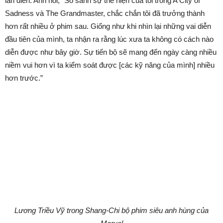
lần diễn. Anh nói, “So sánh sự thể hiện của tôi trong A City of
Sadness và The Grandmaster, chắc chắn tôi đã trưởng thành
hơn rất nhiều ở phim sau. Giống như khi nhìn lại những vai diễn
đầu tiên của mình, ta nhận ra rằng lúc xưa ta không có cách nào
diễn được như bây giờ. Sự tiến bộ sẽ mang đến ngày càng nhiều
niềm vui hơn vì ta kiểm soát được [các kỹ năng của mình] nhiều
hơn trước.”
Lương Triều Vỹ trong Shang-Chi bộ phim siêu anh hùng của