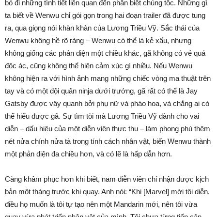
bỏ đi những tình tiết liên quan đến phân biệt chủng tộc. Những gì
ta biết về Wenwu chỉ gói gọn trong hai đoạn trailer đã được tung
ra, qua giọng nói khàn khàn của Lương Triều Vỹ. Sắc thái của
Wenwu không hề rõ ràng – Wenwu có thể là kẻ xấu, nhưng
không giống các phản diện một chiều khác, gã không có vẻ quá
độc ác, cũng không thể hiện cảm xúc gì nhiều. Nếu Wenwu
không hiện ra với hình ảnh mang những chiếc vòng ma thuật trên
tay và có một đội quân ninja dưới trướng, gã rất có thể là Jay
Gatsby được vây quanh bởi phụ nữ và pháo hoa, và chẳng ai có
thể hiểu được gã. Sự tìm tòi mà Lương Triều Vỹ dành cho vai
diễn – dấu hiệu của một diễn viên thực thụ – làm phong phú thêm
nét nửa chính nửa tà trong tính cách nhân vật, biến Wenwu thành
một phản diện đa chiều hơn, và có lẽ là hấp dẫn hơn.
Càng khâm phục hơn khi biết, nam diễn viên chỉ nhận được kịch
bản một tháng trước khi quay. Anh nói: “Khi [Marvel] mời tôi diễn,
điều họ muốn là tôi tự tạo nên một Mandarin mới, nên tôi vừa
quay vừa phát triển nhân vật của mình. Tôi chưa từng tiếp cận