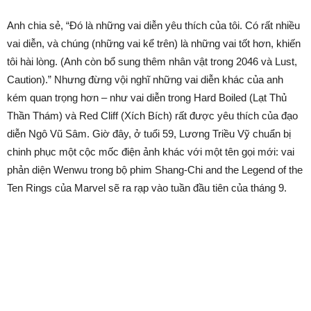
Anh chia sẻ, “Đó là những vai diễn yêu thích của tôi. Có rất nhiều
vai diễn, và chúng (những vai kể trên) là những vai tốt hơn, khiến
tôi hài lòng. (Anh còn bổ sung thêm nhân vật trong 2046 và Lust,
Caution).” Nhưng đừng vội nghĩ những vai diễn khác của anh
kém quan trọng hơn – như vai diễn trong Hard Boiled (Lạt Thủ
Thần Thám) và Red Cliff (Xích Bích) rất được yêu thích của đạo
diễn Ngô Vũ Sâm. Giờ đây, ở tuổi 59, Lương Triều Vỹ chuẩn bị
chinh phục một cộc mốc điện ảnh khác với một tên gọi mới: vai
phản diện Wenwu trong bộ phim Shang-Chi and the Legend of the
Ten Rings của Marvel sẽ ra rạp vào tuần đầu tiên của tháng 9.