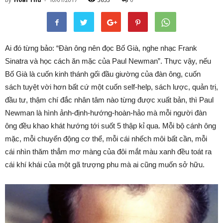
Ai đó từng bảo: “Đàn ông nên đọc Bố Già, nghe nhạc Frank
Sinatra và học cách ăn mặc của Paul Newman”. Thực vậy, nếu
Bố Già là cuốn kinh thánh gối đầu giường của đàn ông, cuốn
sách tuyệt vời hơn bất cứ một cuốn self-help, sách lược, quản trị,
đầu tư, thậm chí đắc nhân tâm nào từng được xuất bản, thì Paul
Newman là hình ảnh-định-hướng-hoàn-hảo mà mỗi người đàn
ông đều khao khát hướng tới suốt 5 thập kỉ qua. Mỗi bộ cánh ông
mặc, mỗi chuyển động cơ thể, mỗi cái nhếch môi bất cần, mỗi
cái nhìn thăm thẳm mơ màng của đôi mắt màu xanh đều toát ra
cái khí khái của một gã trượng phu mà ai cũng muốn sở hữu.