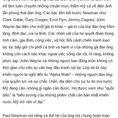
trẻ làm luân chuyển những chuẩn mực thẩm mỹ cả về điện ảnh
lẫn phong thái đàn ông. Các bậc tiền bối trước Newman như
Clark Gable, Gary Cooper, Errol Flyn, Jimmy Cagney, John
Wayne đại diện cho một giá trị khác – giá trị của lớp đàn ông trầm
lặng, đĩnh đạc, ưa ra lệnh. Các nhân vật của họ quyết đoán trong
tình cảm, gia đình, công việc, xã hội. Bối cảnh chiến tranh loạn
lạc lúc bấy giờ chi phối cá tính và hành vi của những gã đàn ông
không còn cách nào khác ngoài việc sống rắn rỏi, rõ ràng, không
phức tạp. John Wayne và những người bạn đồng môn không có
thời gian cho việc tự vấn hay đấu tranh nội tại. Lớp tài tử này
khiến người ta nghĩ đến từ “Alpha Male” – những người đàn ông
của quyền lực và sự chắc chắn, đại diện cho sự tự tin mà nước
Mỹ đang cần- không gì ngăn cản được. Họ được xem như “quốc
bảo,” là “biểu tượng của những phẩm chất căn bản nhất khiến
nước Mỹ trở nên vĩ đại.”
Paul Newman nói riêng và thế hệ của ông nói chung hoàn toàn