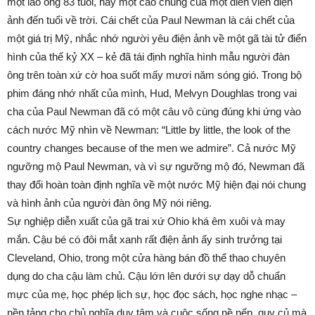
một lão ông 83 tuổi, hay một cáo chung của một diễn viên điện
ảnh đến tuổi về trời. Cái chết của Paul Newman là cái chết của
một giá trị Mỹ, nhắc nhớ người yêu điện ảnh về một gã tài tử điển
hình của thế kỷ XX – kẻ đã tái định nghĩa hình mẫu người đàn
ông trên toàn xứ cờ hoa suốt mấy mươi năm sóng gió. Trong bộ
phim đáng nhớ nhất của mình, Hud, Melvyn Doughlas trong vai
cha của Paul Newman đã có một câu vô cùng đúng khi ứng vào
cách nước Mỹ nhìn về Newman: “Little by little, the look of the
country changes because of the men we admire”. Cả nước Mỹ
ngưỡng mộ Paul Newman, và vì sự ngưỡng mộ đó, Newman đã
thay đổi hoàn toàn định nghĩa về một nước Mỹ hiện đại nói chung
và hình ảnh của người đàn ông Mỹ nói riêng.
Sự nghiệp diễn xuất của gã trai xứ Ohio khá êm xuôi và may
mắn. Cậu bé có đôi mắt xanh rất điện ảnh ấy sinh trưởng tại
Cleveland, Ohio, trong một cửa hàng bán đồ thể thao chuyên
dụng do cha cậu làm chủ. Cậu lớn lên dưới sự dạy dỗ chuẩn
mực của mẹ, học phép lịch sự, học đọc sách, học nghe nhạc –
nền tảng cho chủ nghĩa duy tâm và cuộc sống nề nếp, quy củ mà