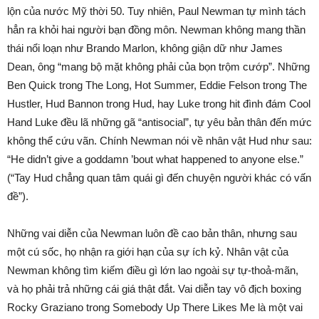
lộn của nước Mỹ thời 50. Tuy nhiên, Paul Newman tự mình tách
hẳn ra khỏi hai người bạn đồng môn. Newman không mang thần
thái nổi loạn như Brando Marlon, không giận dữ như James
Dean, ông “mang bộ mặt không phải của bọn trộm cướp”. Những
Ben Quick trong The Long, Hot Summer, Eddie Felson trong The
Hustler, Hud Bannon trong Hud, hay Luke trong hit đình đám Cool
Hand Luke đều lã những gã “antisocial”, tự yêu bản thân đến mức
không thể cứu vãn. Chính Newman nói về nhân vật Hud như sau:
“He didn’t give a goddamn ’bout what happened to anyone else.”
(“Tay Hud chẳng quan tâm quái gì đến chuyện người khác có vấn
đề”).
Những vai diễn của Newman luôn đề cao bản thân, nhưng sau
một cú sốc, họ nhận ra giới hạn của sự ích kỷ. Nhân vật của
Newman không tìm kiếm điều gì lớn lao ngoài sự tự-thoả-mãn,
và họ phải trả những cái giá thật đắt. Vai diễn tay vô địch boxing
Rocky Graziano trong Somebody Up There Likes Me là một vai