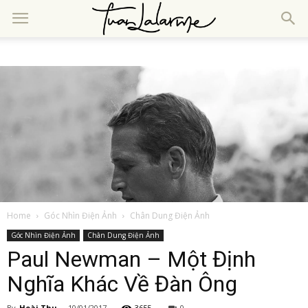
Home
Góc Nhìn Điện Ảnh
Chân Dung Điện Ảnh
Góc Nhìn Điện Ảnh
Chân Dung Điện Ảnh
Paul Newman – Một Định
Nghĩa Khác Về Đàn Ông
By
Hoài Thu
-
10/01/2017
3655
0