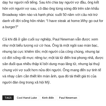
dạy hư người nổi tiếng. Sau khi chia tay người vợ đầu, ông kết
hôn với người vợ sau, cô đào ông từng sóng đôi trên sân khấu
Broadway năm nào và hạnh phúc suốt 50 năm với câu nói trứ
danh về đời sống hôn nhân: “I have steak at home.Why go out for
a burger?”
Cả khi đã ở gần cuối sự nghiệp, Paul Newman vẫn được xem
như một biểu tượng xứ cờ hoa. Ông là một ngôi sao màn bạc,
nhưng lại cực khiêm tốn; một người của công chúng, nhưng lại
có đời sống rất mực riêng tư; một tài tử điển trai phong nhã, được
săn đuổi qua nhiều thập kỉ bởi dung mạo lãng tử, nhưng lại thuỷ
chung với vợ suốt hơn nửa đời người. Ông mang đến sự tinh tế
và nhạy cảm cần thiết lên màn ảnh, qua đó tái thiết giá trị của
người đàn ông trong xã hội Mỹ.
TAGS
Cool Hand Luke
Kinh điển
Paul Newman