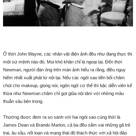
Ở thời John Wayne, các nhân vật điện ảnh đều như đang thực thi
một sứ mệnh nào đó. Mọi khó khăn chỉ là ngoại tại. Đến thời
Newman, người đàn ông trên màn ảnh hiểu ra rằng, điều nguy
hiểm nhất xuất phát từ nội tại. Nếu các ngôi sao tiền bối chăm
chút cho makeup, giọng nói, ngôn ngữ cơ thể thì bậc diễn viên kế
thừa như Newman chăm chỉ gọt giũa nội tâm với những mâu
thuẫn sâu bên trong.
Thường được đem ra so sánh với hai ngôi sao cùng thời là
James Dean và Brando Marlon, cả ba đều sắm vai những gã trẻ
trai, âu sầu, nổi loạn và mang thái độ thách thức với xã hội đảo