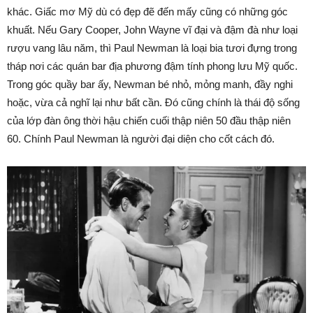
khác. Giấc mơ Mỹ dù có đẹp đẽ đến mấy cũng có những góc
khuất. Nếu Gary Cooper, John Wayne vĩ đại và đậm đà như loại
rượu vang lâu năm, thì Paul Newman là loại bia tươi đựng trong
tháp nơi các quán bar địa phương đậm tính phong lưu Mỹ quốc.
Trong góc quầy bar ấy, Newman bé nhỏ, mỏng manh, đầy nghi
hoặc, vừa cả nghĩ lại như bất cần. Đó cũng chính là thái độ sống
của lớp đàn ông thời hậu chiến cuối thập niên 50 đầu thập niên
60. Chính Paul Newman là người đại diện cho cốt cách đó.