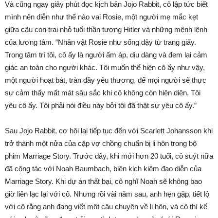
Và cũng ngay giây phút đọc kịch bản Jojo Rabbit, cô lập tức biết
mình nên diễn như thế nào vai Rosie, một người mẹ mắc kẹt
giữa cậu con trai nhỏ tuổi thần tượng Hitler và những mệnh lệnh
của lương tâm. “Nhân vật Rosie như sống dậy từ trang giấy.
Trong tâm trí tôi, cô ấy là người ấm áp, dịu dàng và đem lại cảm
giác an toàn cho người khác. Tôi muốn thể hiện cô ấy như vậy,
một người hoạt bát, tràn đầy yêu thương, để mọi người sẽ thực
sự cảm thấy mất mát sâu sắc khi cô không còn hiện diện. Tôi
yêu cô ấy. Tôi phải nói điều này bởi tôi đã thật sự yêu cô ấy.”
Sau Jojo Rabbit, cơ hội lại tiếp tục đến với Scarlett Johansson khi
trở thành một nửa của cặp vợ chồng chuẩn bị li hôn trong bộ
phim Marriage Story. Trước đây, khi mới hơn 20 tuổi, cô suýt nữa
đã cộng tác với Noah Baumbach, biên kịch kiêm đạo diễn của
Marriage Story. Khi dự án thất bại, cô nghĩ Noah sẽ không bao
giờ liên lạc lại với cô. Nhưng rồi vài năm sau, anh hẹn gặp, tiết lộ
với cô rằng anh đang viết một câu chuyện về li hôn, và cô thì kể