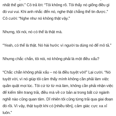
nhất thế giới.” Cô trả lời: “Tôi không rõ. Tôi thấy nó giống điều gì
đó vui vui. Khi anh nhắc đến nó, nghe thật chẳng thể tin được.”
Cô cười: “Nghe như nó không thật vậy.”
Nhưng, tôi nói, nó có thể là thật mà.
“Yeah, có thể là thật. Nó hài hước vì người ta dùng nó để mô tả.”
Nhưng chắc chắn, tôi nói, nó không phải là một điều xấu?
“Chắc chắn không phải xấu – nó là điều tuyệt vời!” Lại cười. “Nó
tuyệt vời, vì nó giúp tôi cảm thấy mình không cần phải làm việc
quần quật mọi lúc. Tôi cứ từ từ mà làm, không cần phải nhận việc
để kiếm tiền trang trải, điều mà về cơ bản ai trong bất cứ ngành
nghề nào cũng quan tâm. Dĩ nhiên tôi cũng từng trải qua giai đoạn
đó rồi. Vì vậy, thật tuyệt khi có [nhiều tiền], cảm giác cực xa xỉ
luôn.”