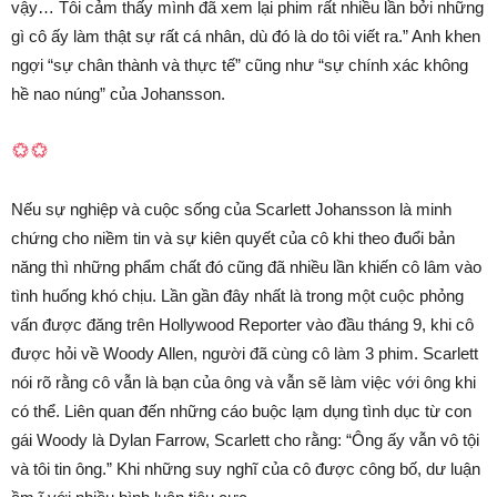
vậy… Tôi cảm thấy mình đã xem lại phim rất nhiều lần bởi những
gì cô ấy làm thật sự rất cá nhân, dù đó là do tôi viết ra.” Anh khen
ngợi “sự chân thành và thực tế” cũng như “sự chính xác không
hề nao núng” của Johansson.
Nếu sự nghiệp và cuộc sống của Scarlett Johansson là minh
chứng cho niềm tin và sự kiên quyết của cô khi theo đuổi bản
năng thì những phẩm chất đó cũng đã nhiều lần khiến cô lâm vào
tình huống khó chịu. Lần gần đây nhất là trong một cuộc phỏng
vấn được đăng trên Hollywood Reporter vào đầu tháng 9, khi cô
được hỏi về Woody Allen, người đã cùng cô làm 3 phim. Scarlett
nói rõ rằng cô vẫn là bạn của ông và vẫn sẽ làm việc với ông khi
có thể. Liên quan đến những cáo buộc lạm dụng tình dục từ con
gái Woody là Dylan Farrow, Scarlett cho rằng: “Ông ấy vẫn vô tội
và tôi tin ông.” Khi những suy nghĩ của cô được công bố, dư luận