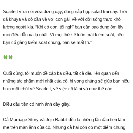
Scarlett vừa nói vừa đứng dậy, đóng nắp hộp salad trái cây. Trời
đã khuya và cô cần về với con gái, về với đời sống thực khó
lường ngoài kia. “Khi có con, tôi nghĩ bạn cần bao dung ôm lấy
mọi điều dẫu xa lạ nhất. Vì mọi thứ sẽ luôn mất kiểm soát, nếu
bạn cố gắng kiểm soát chúng, bạn sẽ mất trí.”
Cuối cùng, tôi muốn đề cập ba điều, tất cả đều liên quan đến
những tác phẩm mới nhất của cô, hi vọng chúng sẽ giúp bạn hiểu
hơn một chút về Scarlett, về việc cô là ai và như thế nào.
Điều đầu tiên có hình ảnh dây giày.
Cả Marriage Story và Jojo Rabbit đều là những lần đầu tiên làm
mẹ trên màn ảnh của cô. Nhưng cả hai còn có một điểm chung