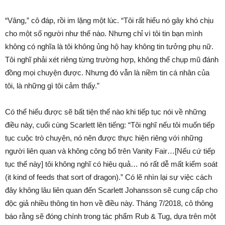
“Vâng,” cô đáp, rồi im lặng một lúc. “Tôi rất hiểu nó gây khó chịu
cho một số người như thế nào. Nhưng chỉ vì tôi tin bạn mình
không có nghĩa là tôi không ủng hộ hay không tin tưởng phụ nữ.
Tôi nghĩ phải xét riêng từng trường hợp, không thể chụp mũ đánh
đồng mọi chuyện được. Nhưng đó vẫn là niềm tin cá nhân của
tôi, là những gì tôi cảm thấy.”
Có thể hiểu được sẽ bất tiện thế nào khi tiếp tục nói về những
điều này, cuối cùng Scarlett lên tiếng: “Tôi nghĩ nếu tôi muốn tiếp
tục cuộc trò chuyện, nó nên được thực hiện riêng với những
người liên quan và không công bố trên Vanity Fair…[Nếu cứ tiếp
tục thế này] tôi không nghĩ có hiệu quả… nó rất dễ mất kiểm soát
(it kind of feeds that sort of dragon).” Có lẽ nhìn lại sự việc cách
đây không lâu liên quan đến Scarlett Johansson sẽ cung cấp cho
độc giả nhiều thông tin hơn về điều này. Tháng 7/2018, cô thông
báo rằng sẽ đóng chính trong tác phẩm Rub & Tug, dựa trên một