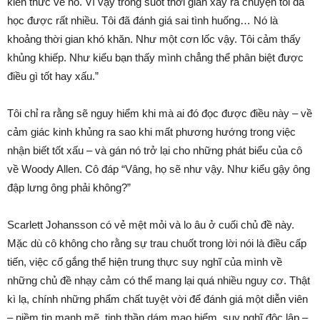
kiến thức về nó. Vì vậy trong suốt thời gian xảy ra chuyện tôi đã
học được rất nhiều. Tôi đã đánh giá sai tình huống… Nó là
khoảng thời gian khó khăn. Như một cơn lốc vậy. Tôi cảm thấy
khủng khiếp. Như kiểu bạn thấy mình chẳng thể phân biệt được
điều gì tốt hay xấu.”
Tôi chỉ ra rằng sẽ nguy hiểm khi mà ai đó đọc được điều này – về
cảm giác kinh khủng ra sao khi mất phương hướng trong việc
nhận biết tốt xấu – và gán nó trở lại cho những phát biểu của cô
về Woody Allen. Cô đáp “Vâng, họ sẽ như vậy. Như kiểu gậy ông
đập lưng ông phải không?”
Scarlett Johansson có vẻ mệt mỏi và lo âu ở cuối chủ đề này.
Mặc dù cô không cho rằng sự trau chuốt trong lời nói là điều cấp
tiến, việc cố gắng thể hiện trung thực suy nghĩ của mình về
những chủ đề nhạy cảm có thể mang lại quá nhiều nguy cơ. Thật
kì lạ, chính những phẩm chất tuyệt vời để đánh giá một diễn viên
– niềm tin mạnh mẽ, tinh thần dám mạo hiểm, suy nghĩ độc lập –