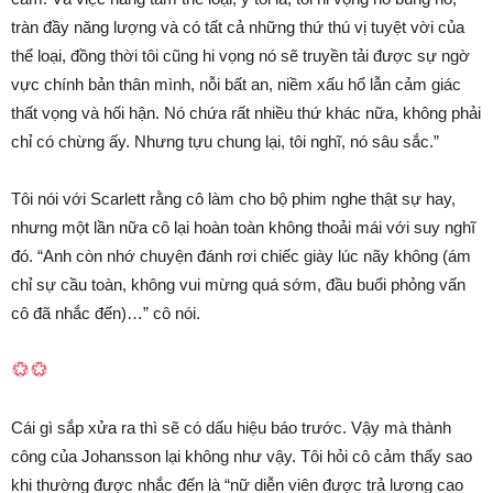
tràn đầy năng lượng và có tất cả những thứ thú vị tuyệt vời của
thể loại, đồng thời tôi cũng hi vọng nó sẽ truyền tải được sự ngờ
vực chính bản thân mình, nỗi bất an, niềm xấu hổ lẫn cảm giác
thất vọng và hối hận. Nó chứa rất nhiều thứ khác nữa, không phải
chỉ có chừng ấy. Nhưng tựu chung lại, tôi nghĩ, nó sâu sắc.”
Tôi nói với Scarlett rằng cô làm cho bộ phim nghe thật sự hay,
nhưng một lần nữa cô lại hoàn toàn không thoải mái với suy nghĩ
đó. “Anh còn nhớ chuyện đánh rơi chiếc giày lúc nãy không (ám
chỉ sự cầu toàn, không vui mừng quá sớm, đầu buổi phỏng vấn
cô đã nhắc đến)…” cô nói.
Cái gì sắp xửa ra thì sẽ có dấu hiệu báo trước. Vậy mà thành
công của Johansson lại không như vậy. Tôi hỏi cô cảm thấy sao
khi thường được nhắc đến là “nữ diễn viên được trả lương cao