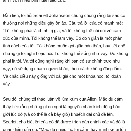
ầm ĩ với nhiều bình luận tiêu cực.
Đầu tiên, tôi hỏi Scarlett Johansson chung chung rằng tại sao cô
thường nói những điều gây ồn ào. Câu trả lời của cô mạnh mẽ:
“Tôi không phải là chính trị gia, và tôi không thể nói dối về cảm
xúc của mình. Tôi không thể làm vậy. Đó đơn giản là một phần
tính cách của tôi. Tôi không muốn gọt giũa bản thân, hay tiết chế
những gì tôi nghĩ hoặc nói. Tôi không thể sống như vậy. Đó không
phải là tôi. Và tôi cũng nghĩ rằng khi bạn có sự chính trực như
vậy, nó sẽ đụng chạm người khác, theo cách không đúng lắm.
Và chắc điều này giống với cái giá cho một khóa học, tôi đoán
vậy.”
Sau đó, chúng tôi thảo luận về lùm xùm của Allen. Mặc dù cảm
thấy tiếc rằng những gì cô nghĩ là nguyên nhân kích động báo
giới lúc đó (và có thể là cả bây giờ) khuếch đại chủ đề lên,
Scarlett cho biết lời của cô đã được trích dẫn chính xác và đó là
quan điểm của cô. “Mặc dù nhiều lúc tôi cảm thấy mình sẽ bị tổn