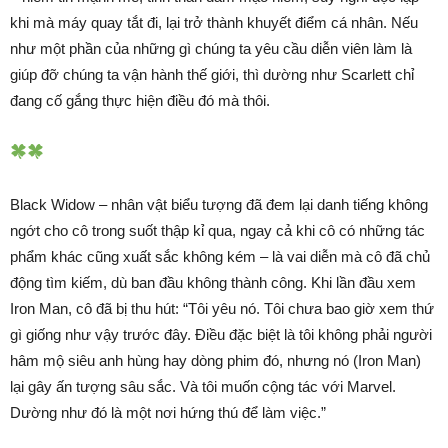
khi mà máy quay tắt đi, lại trở thành khuyết điểm cá nhân. Nếu
như một phần của những gì chúng ta yêu cầu diễn viên làm là
giúp đỡ chúng ta vận hành thế giới, thì dường như Scarlett chỉ
đang cố gắng thực hiện điều đó mà thôi.
Black Widow – nhân vật biểu tượng đã đem lại danh tiếng không
ngớt cho cô trong suốt thập kỉ qua, ngay cả khi cô có những tác
phẩm khác cũng xuất sắc không kém – là vai diễn mà cô đã chủ
động tìm kiếm, dù ban đầu không thành công. Khi lần đầu xem
Iron Man, cô đã bị thu hút: “Tôi yêu nó. Tôi chưa bao giờ xem thứ
gì giống như vậy trước đây. Điều đặc biệt là tôi không phải người
hâm mộ siêu anh hùng hay dòng phim đó, nhưng nó (Iron Man)
lại gây ấn tượng sâu sắc. Và tôi muốn cộng tác với Marvel.
Dường như đó là một nơi hứng thú để làm việc.”