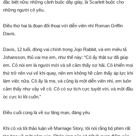
đặc biệt nữa: những cảnh buộc dây giày, là Scarlett buộc cho
những người cô yêu.
Điều thứ hai là đoạn đối thoại với diễn viên nhí Roman Griffin
Davis.
Davis, 12 tuổi, đóng vai chính trong Jojo Rabbit, và em miêu tả
Johansson, thủ vai mẹ em, như thế này: “Cô ấy thật sự đã giúp
em. Cô nói em là người mới và sẽ cảm thấy sợ hãi. Cô khiến mọi
thứ trở nên vui vẻ khi quay, nên em không hề cảm thấy áp lực khi
làm việc nữa. Cô ấy là mẹ, và cũng là một diễn viên nhí, em luôn
cảm thấy như vậy về cô. Cô có sự tích cực tuyệt vời, và một đầu
óc cực kì lôi cuốn.”
Điều cuối cùng là về sự lãng mạn, đáng yêu
Khi cô và tôi thảo luận về Marriage Story, tôi nói rằng bộ phim rất