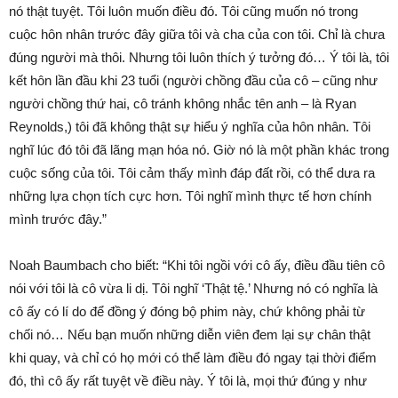
nó thật tuyệt. Tôi luôn muốn điều đó. Tôi cũng muốn nó trong
cuộc hôn nhân trước đây giữa tôi và cha của con tôi. Chỉ là chưa
đúng người mà thôi. Nhưng tôi luôn thích ý tưởng đó… Ý tôi là, tôi
kết hôn lần đầu khi 23 tuổi (người chồng đầu của cô – cũng như
người chồng thứ hai, cô tránh không nhắc tên anh – là Ryan
Reynolds,) tôi đã không thật sự hiểu ý nghĩa của hôn nhân. Tôi
nghĩ lúc đó tôi đã lãng mạn hóa nó. Giờ nó là một phần khác trong
cuộc sống của tôi. Tôi cảm thấy mình đáp đất rồi, có thể dưa ra
những lựa chọn tích cực hơn. Tôi nghĩ mình thực tế hơn chính
mình trước đây.”
Noah Baumbach cho biết: “Khi tôi ngồi với cô ấy, điều đầu tiên cô
nói với tôi là cô vừa li dị. Tôi nghĩ ‘Thật tệ.’ Nhưng nó có nghĩa là
cô ấy có lí do để đồng ý đóng bộ phim này, chứ không phải từ
chối nó… Nếu bạn muốn những diễn viên đem lại sự chân thật
khi quay, và chỉ có họ mới có thể làm điều đó ngay tại thời điểm
đó, thì cô ấy rất tuyệt về điều này. Ý tôi là, mọi thứ đúng y như