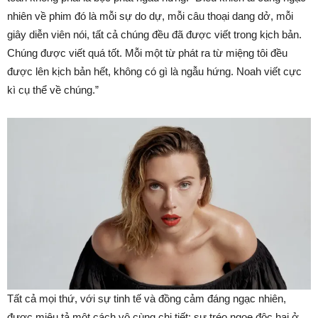
nhiên về phim đó là mỗi sự do dự, mỗi câu thoại dang dở, mỗi
giây diễn viên nói, tất cả chúng đều đã được viết trong kịch bản.
Chúng được viết quá tốt. Mỗi một từ phát ra từ miệng tôi đều
được lên kịch bản hết, không có gì là ngẫu hứng. Noah viết cực
kì cụ thể về chúng.”
Tất cả mọi thứ, với sự tinh tế và đồng cảm đáng ngạc nhiên,
được miêu tả một cách vô cùng chi tiết: sự tréo ngoe độc hại ở