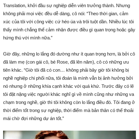
Translation, khởi đầu sự nghiệp diễn viên trưởng thành. Nhưng
không phải mọi việc đều dễ dàng, cô nói: “Theo thời gian, cảm
xúc của tôi với công việc cứ héo úa và trôi tuột dần. Nhiều lúc tôi
thấy mình chẳng thể cảm nhận được điều gì quan trọng hoặc gây
hứng thú với mình nữa.”
Giờ đây, những lo lắng đó dường như ít quan trọng hơn, là bởi cô
đã làm mẹ (con gái cô, bé Rose, đã lên năm), cô có những ưu
tiên khác. “Giờ tôi đã có con… không phải bây giờ tôi không bị
nghề nghiệp chi phối nữa, tôi đoán là mình vẫn bị ảnh hưởng bởi
nó nhưng ở những khía cạnh khác với quá khứ. Trước đây có lẽ
tôi đặt nặng việc người khác nghĩ gì về mình cũng như những va
chạm trong nghề, giờ thì tôi không còn lo lắng điều đó. Tôi đang ở
thời điểm tốt trong sự nghiệp, thời điểm mà bản thân có thể thoải
mái chờ đợi những dự án tốt.”