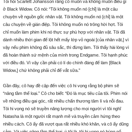
Tôi hỏi Scarlett Johansson rằng cô muốn và không muốn điều gì
ở Black Widow. Cô nói: “Tôi không muốn nó [chỉ] là một câu
chuyện về nguồn gốc nhân vật. Tôi không muốn nó [chỉ] là một
câu chuyện về gián điệp. Tôi không muốn nó trông hời hợt. Tôi
chỉ muốn làm phim khi nó thực sự phù hợp với nhân vật. Tôi đã
dành nhiều thời gian để lột hết mấy lớp vỏ ngoài [của nhân vật,] vì
vậy nếu phim không đủ sâu sắc, thì đừng làm. Tôi thấy hài lòng vì
đã hoàn thành sứ mệnh của mình trong Endgame. Tôi hạnh phúc
với điều đó. Vì vậy cần phải có lí do chính đáng để làm [Black
Widow,] chứ không phải chỉ để vắt sữa.”
Gần đây, cô hay đề cập đến việc cô hi vọng rằng bộ phim sẽ
“nâng tầm thể loại.” Cô cho biết: “Đó là mục tiêu của tôi. Phim nói
về những điều gai góc, rất nhiều chấn thương tâm lí và nỗi đau.
Tôi hi vọng nó sẽ truyền năng lượng cho mọi người vì tôi nghĩ
Natasha là một người rất mạnh mẽ và truyền cảm hứng theo
nhiều cách. Cô ấy đã vượt qua rất nhiều khó khăn, và cô ấy dũng
cảm. Và việc nâng tầm thể loại, ý tôi là, tôi hi vọng nó bùng nổ,