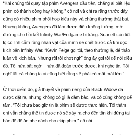
“Khi chúng tôi quay tập phim Avengers đầu tiên, chẳng ai biết liệu
phim có thành công hay không,” cô nói và chỉ ra rằng trước đây
cũng có nhiều phim phối hợp kiểu này và chúng thường thất bại.
Nhưng không, Avengers đã làm được điều không tưởng, mở
đường cho hồi kết Infinity War/Endgame bi tráng. Scarlett còn tiết
lộ cô linh cảm rằng nhân vật của mình sẽ chết trước cả khi đọc
kịch bản Infinity War. “Kevin Feige gọi tôi, theo thường lệ, để thảo
luận về kịch bản. Nhưng rồi tôi chợt nghĩ ông ấy gọi tôi để nói điều
đó. Tôi nửa bất ngờ – nửa đã đoán trước được, khi nghe tin. Tôi
nghĩ tất cả chúng ta ai cũng biết rằng sẽ phải có mất mát lớn.”
Ở thời điểm đó, giả thuyết về phim riêng của Black Widow đã
được đặt ra, nhưng không có gì là đảm bảo, và cô cũng không để
tâm. “Tôi chưa bao giờ tin là phim sẽ được thực hiện. Tôi thậm
chí vẫn chẳng thể tin được nó sẽ xảy ra cho đến tận khi đứng tại
bàn để đồ ăn nhẹ dành cho ekip phim,” cô nói.