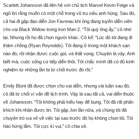
Scarlett Johansson đã liên hệ với chủ tịch Marvel Kevin Feige và
ngỏ lời rằng muốn có một chỗ trong vũ trụ siêu anh hùng. Sau đó,
cả hai đi gặp đạo diễn Jon Favreau khi ông đang tuyển diễn viên
cho vai Black Widow trong Iron Man 2. “Tôi quý ông ấy,” cô nhớ
lại. Nhưng rồi họ đã chọn người khác. Cô kể: “Lúc đó tôi đang đi
thăm chồng (Ryan Reynolds). Tôi đang ở trong một khách sạn
nào đó, rồi nhận được cuộc gọi, và thất vọng. Chuyện là vậy. Anh
biết mà, cuộc sống cứ tiếp diễn thôi. Tôi chắc mình đã có đủ kinh
nghiệm từ những lần bị từ chối trước đó rồi.”
Emily Blunt đã được chọn cho vai diễn, nhưng vài tuần sau đó,
cô đã từ chối vì vấn đề lịch trình. Vậy là sau tất cả, vai diễn thuộc
về Johansson. “Tôi không phải kiểu hay để bụng. Tôi đã rất phấn
khích khi nhận đươc tin. Tôi gặp Jon lần nữa, và chúng tôi đã
chuyện trò vui vẻ về việc tại sao trước đó họ không chọn tôi. Tôi
hào hứng lắm. Tôi cực kì vui,” cô chia sẻ.