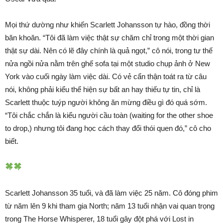
Mọi thứ dường như khiến Scarlett Johansson tự hào, đồng thời
băn khoăn. “Tôi đã làm việc thật sự chăm chỉ trong một thời gian
thật sự dài. Nên có lẽ đây chính là quả ngọt,” cô nói, trong tư thế
nửa ngồi nửa nằm trên ghế sofa tại một studio chụp ảnh ở New
York vào cuối ngày làm việc dài. Có vẻ cẩn thận toát ra từ câu
nói, không phải kiểu thể hiện sự bất an hay thiếu tự tin, chỉ là
Scarlett thuộc tuýp người không ăn mừng điều gì đó quá sớm.
“Tôi chắc chắn là kiểu người cầu toàn (waiting for the other shoe
to drop,) nhưng tôi đang học cách thay đổi thói quen đó,” cô cho
biết.
Scarlett Johansson 35 tuổi, và đã làm việc 25 năm. Cô đóng phim
từ năm lên 9 khi tham gia North; năm 13 tuổi nhận vai quan trọng
trong The Horse Whisperer, 18 tuổi gây đột phá với Lost in