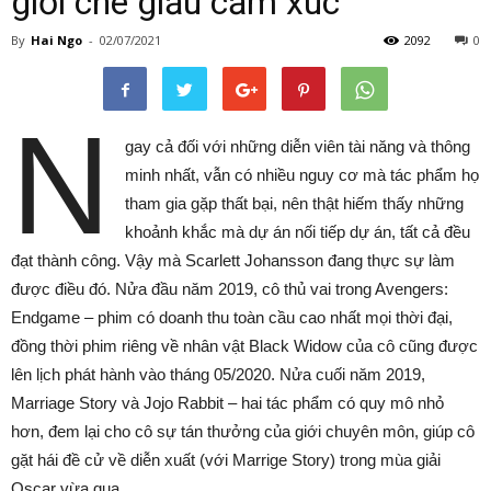
giỏi che giấu cảm xúc
By
Hai Ngo
-
02/07/2021
2092
0
N
gay cả đối với những diễn viên tài năng và thông
minh nhất, vẫn có nhiều nguy cơ mà tác phẩm họ
tham gia gặp thất bại, nên thật hiếm thấy những
khoảnh khắc mà dự án nối tiếp dự án, tất cả đều
đạt thành công. Vậy mà Scarlett Johansson đang thực sự làm
được điều đó. Nửa đầu năm 2019, cô thủ vai trong Avengers:
Endgame – phim có doanh thu toàn cầu cao nhất mọi thời đại,
đồng thời phim riêng về nhân vật Black Widow của cô cũng được
lên lịch phát hành vào tháng 05/2020. Nửa cuối năm 2019,
Marriage Story và Jojo Rabbit – hai tác phẩm có quy mô nhỏ
hơn, đem lại cho cô sự tán thưởng của giới chuyên môn, giúp cô
gặt hái đề cử về diễn xuất (với Marrige Story) trong mùa giải
Oscar vừa qua.