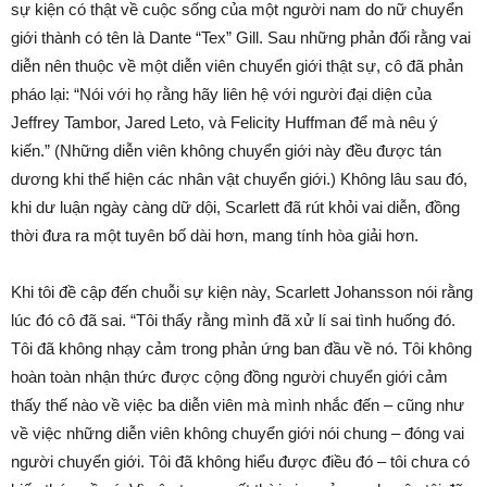
sự kiện có thật về cuộc sống của một người nam do nữ chuyển
giới thành có tên là Dante “Tex” Gill. Sau những phản đối rằng vai
diễn nên thuộc về một diễn viên chuyển giới thật sự, cô đã phản
pháo lại: “Nói với họ rằng hãy liên hệ với người đại diện của
Jeffrey Tambor, Jared Leto, và Felicity Huffman để mà nêu ý
kiến.” (Những diễn viên không chuyển giới này đều được tán
dương khi thể hiện các nhân vật chuyển giới.) Không lâu sau đó,
khi dư luận ngày càng dữ dội, Scarlett đã rút khỏi vai diễn, đồng
thời đưa ra một tuyên bố dài hơn, mang tính hòa giải hơn.
Khi tôi đề cập đến chuỗi sự kiện này, Scarlett Johansson nói rằng
lúc đó cô đã sai. “Tôi thấy rằng mình đã xử lí sai tình huống đó.
Tôi đã không nhạy cảm trong phản ứng ban đầu về nó. Tôi không
hoàn toàn nhận thức được cộng đồng người chuyển giới cảm
thấy thế nào về việc ba diễn viên mà mình nhắc đến – cũng như
về việc những diễn viên không chuyển giới nói chung – đóng vai
người chuyển giới. Tôi đã không hiểu được điều đó – tôi chưa có