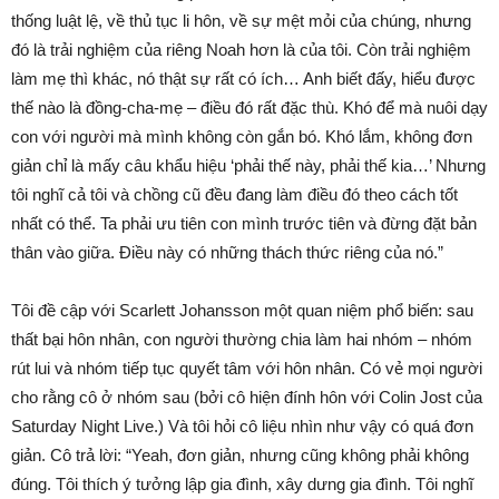
thống luật lệ, về thủ tục li hôn, về sự mệt mỏi của chúng, nhưng
đó là trải nghiệm của riêng Noah hơn là của tôi. Còn trải nghiệm
làm mẹ thì khác, nó thật sự rất có ích… Anh biết đấy, hiểu được
thế nào là đồng-cha-mẹ – điều đó rất đặc thù. Khó để mà nuôi dạy
con với người mà mình không còn gắn bó. Khó lắm, không đơn
giản chỉ là mấy câu khẩu hiệu ‘phải thế này, phải thế kia…’ Nhưng
tôi nghĩ cả tôi và chồng cũ đều đang làm điều đó theo cách tốt
nhất có thể. Ta phải ưu tiên con mình trước tiên và đừng đặt bản
thân vào giữa. Điều này có những thách thức riêng của nó.”
Tôi đề cập với Scarlett Johansson một quan niệm phổ biến: sau
thất bại hôn nhân, con người thường chia làm hai nhóm – nhóm
rút lui và nhóm tiếp tục quyết tâm với hôn nhân. Có vẻ mọi người
cho rằng cô ở nhóm sau (bởi cô hiện đính hôn với Colin Jost của
Saturday Night Live.) Và tôi hỏi cô liệu nhìn như vậy có quá đơn
giản. Cô trả lời: “Yeah, đơn giản, nhưng cũng không phải không
đúng. Tôi thích ý tưởng lập gia đình, xây dưng gia đình. Tôi nghĩ