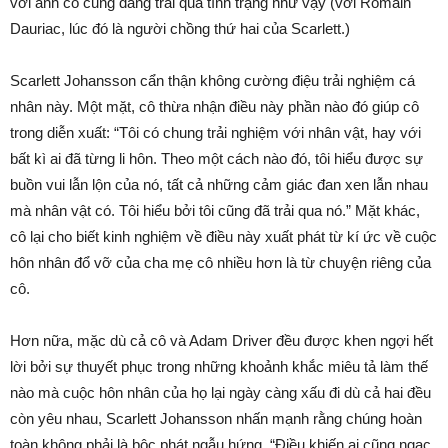
với anh cô cũng đang trải qua tình trạng như vậy (với Romain
Dauriac, lúc đó là người chồng thứ hai của Scarlett.)
Scarlett Johansson cẩn thận không cường điệu trải nghiệm cá
nhân này. Một mặt, cô thừa nhận điều này phần nào đó giúp cô
trong diễn xuất: “Tôi có chung trải nghiệm với nhân vật, hay với
bất kì ai đã từng li hôn. Theo một cách nào đó, tôi hiểu được sự
buồn vui lẫn lộn của nó, tất cả những cảm giác đan xen lẫn nhau
mà nhân vật có. Tôi hiểu bởi tôi cũng đã trải qua nó.” Mặt khác,
cô lại cho biết kinh nghiệm về điều này xuất phát từ kí ức về cuộc
hôn nhân đổ vỡ của cha mẹ cô nhiều hơn là từ chuyện riêng của
cô.
Hơn nữa, mặc dù cả cô và Adam Driver đều được khen ngợi hết
lời bởi sự thuyết phục trong những khoảnh khắc miêu tả làm thế
nào mà cuộc hôn nhân của họ lại ngày càng xấu đi dù cả hai đều
còn yêu nhau, Scarlett Johansson nhấn mạnh rằng chúng hoàn
toàn không phải là bộc phát ngẫu hứng. “Điều khiến ai cũng ngạc