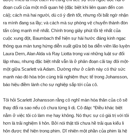
đoạn cuối của một mối quan hệ (đặc biệt khi liên quan đến con
cái); cách mà hai người, dù có ý định tốt, nhưng rồi bất ngờ nhận
ra mình đang sa lầy; và cách mà sự phòng vệ chuyển thành đòn
tấn công mạnh mẽ nhất. Chính trong giây phút tồi tệ nhất của
cuộc xung đột, Baumbach thể hiện sự hài hước đáng kinh ngạc
thông qua màn tung hứng diễn xuất giữa bộ ba diễn viên lão luyện
Laura Dern, Alan Alda và Ray Liotta trong vai những luật sư đối
lập nhau, nhưng đặc biệt nhất vẫn là ở phân đoạn cãi tay đôi một-
một giữa Scarlett và Adam. Dường như ở cảnh này có thứ sức
mạnh nào đó hòa trộn cùng trải nghiệm thực tế trong Johansson,
báo hiệu điềm lành cho sự nghiệp sắp tới của cô.
Tôi hỏi Scarlett Johansson rằng cô nghĩ màn hóa thân của cô sẽ
thay đổi ra sao nếu cô chưa từng li dị. Cô đáp: “Điều khác biệt
nằm ở việc tôi có làm mẹ hay không. Nó thực sự có giá trị với tôi
hơn là trải nghiệm li hôn. Bởi nói thật tôi chưa hề trải qua kiểu li
hôn được thể hiện trong phim. Dĩ nhiên một phần của phim là hệ