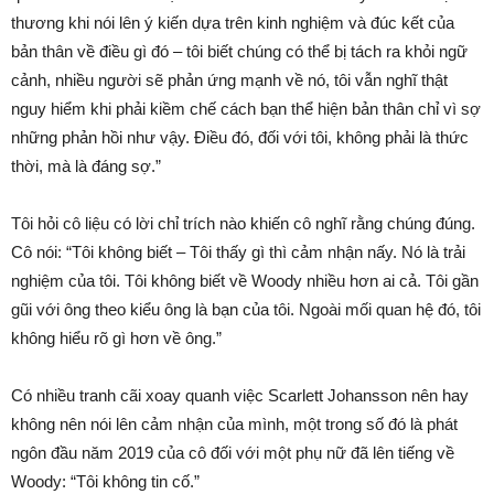
thương khi nói lên ý kiến dựa trên kinh nghiệm và đúc kết của
bản thân về điều gì đó – tôi biết chúng có thể bị tách ra khỏi ngữ
cảnh, nhiều người sẽ phản ứng mạnh về nó, tôi vẫn nghĩ thật
nguy hiểm khi phải kiềm chế cách bạn thể hiện bản thân chỉ vì sợ
những phản hồi như vậy. Điều đó, đối với tôi, không phải là thức
thời, mà là đáng sợ.”
Tôi hỏi cô liệu có lời chỉ trích nào khiến cô nghĩ rằng chúng đúng.
Cô nói: “Tôi không biết – Tôi thấy gì thì cảm nhận nấy. Nó là trải
nghiệm của tôi. Tôi không biết về Woody nhiều hơn ai cả. Tôi gần
gũi với ông theo kiểu ông là bạn của tôi. Ngoài mối quan hệ đó, tôi
không hiểu rõ gì hơn về ông.”
Có nhiều tranh cãi xoay quanh việc Scarlett Johansson nên hay
không nên nói lên cảm nhận của mình, một trong số đó là phát
ngôn đầu năm 2019 của cô đối với một phụ nữ đã lên tiếng về
Woody: “Tôi không tin cố.”