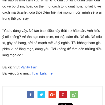
tàn bạo về mặt cảm xúc. Phản ứng của cô tiết lộ quan điểm của
cô về bộ phim, hoặc có thể, một cách tổng quát hơn, nó tiết lộ về
cách mà Scarlett của thời điểm hiện tại mong muốn mình sẽ là ai
trong thế giới này.
“Yeah, đúng vậy. Nó tàn bạo, điều này thật sự hấp dẫn. Anh hiểu
ý tôi không? Vẻ tàn bạo của phim, nó thật đậm đà. Nó tốt. Nó xấu
xí, gây bẽ bàng, bởi nó mạnh mẽ và ý nghĩa. Tôi không tham gia
phim vì nó lãng mạn, đáng yêu. Tôi không để tâm đến những điều
lãng mạn đó.”
Bài dịch từ:
Vanity Fair
Bài viết cùng mục:
Tuan Lalarme