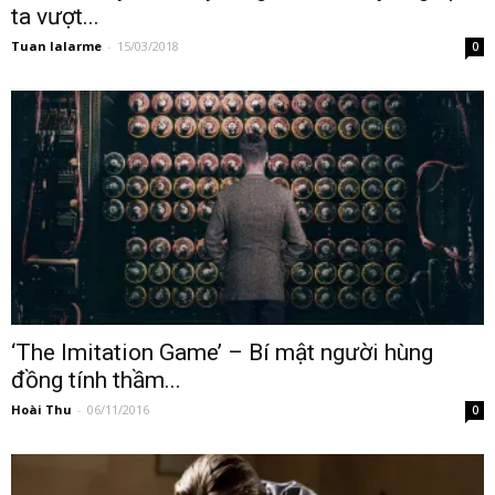
ta vượt...
Tuan lalarme
-
15/03/2018
0
‘The Imitation Game’ – Bí mật người hùng
đồng tính thầm...
Hoài Thu
-
06/11/2016
0