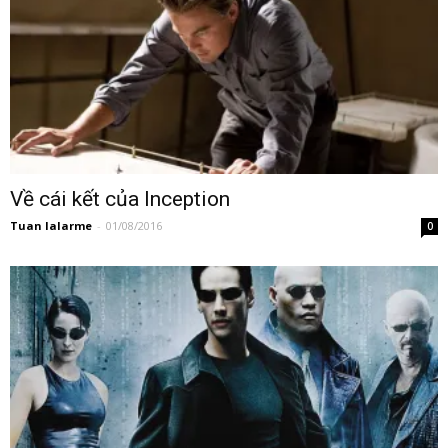
Về cái kết của Inception
Tuan lalarme
-
01/08/2016
0