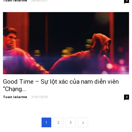
Tuan lalarme
-
28/08/2021
0
Good Time – Sự lột xác của nam diễn viên
“Chạng...
Tuan lalarme
-
31/01/2018
0
1
2
3