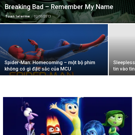
Breaking Bad – Remember My Name
Tuan lalarme
-
02/10/2013
Spider-Man: Homecoming – một bộ phim
Sleepless
không có gì đặc sắc của MCU
tin vào tì