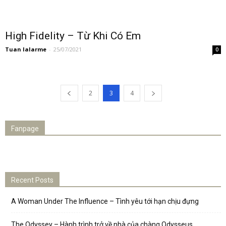
High Fidelity – Từ Khi Có Em
Tuan lalarme
-
25/07/2021
0
2
3
4
Fanpage
Recent Posts
A Woman Under The Influence – Tình yêu tới hạn chịu đựng
The Odyssey – Hành trình trở về nhà của chàng Odysseus