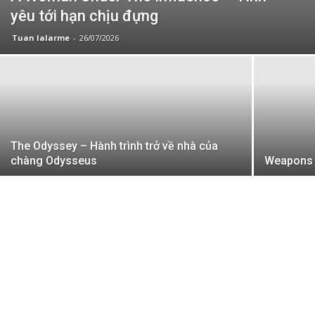
yêu tới hạn chịu đựng
Tuan lalarme
-
26/07/2026
The Odyssey – Hành trình trở về nhà của
chàng Odysseus
Weapons 