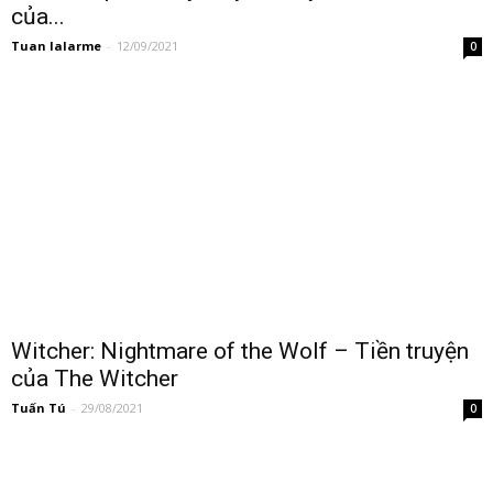
của...
Tuan lalarme
-
12/09/2021
0
Witcher: Nightmare of the Wolf – Tiền truyện
của The Witcher
Tuấn Tú
-
29/08/2021
0