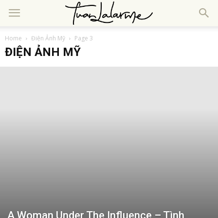
Home
Điện Ảnh Mỹ
Page 3
ĐIỆN ẢNH MỸ
A Woman Under The Influence – Tình